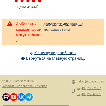
.
.
.
.
.
цена
4944
Добавлять
зарегистрированные
комментарии
пользователи
могут только
.
К списку видеообзоры
Вернуться на главную страницу
©2008–2026
Ф-Магазин
zakaz@fmagazin.ru
Условия использования сайта
+7(495)730-71-77
+7(495)266-60-31