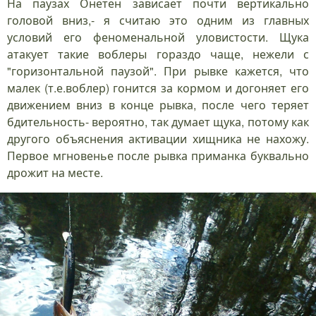
На паузах Онетен зависает почти вертикально
головой вниз,- я считаю это одним из главных
условий его феноменальной уловистости. Щука
атакует такие воблеры гораздо чаще, нежели с
"горизонтальной паузой". При рывке кажется, что
малек (т.е.воблер) гонится за кормом и догоняет его
движением вниз в конце рывка, после чего теряет
бдительность- вероятно, так думает щука, потому как
другого объяснения активации хищника не нахожу.
Первое мгновенье после рывка приманка буквально
дрожит на месте.