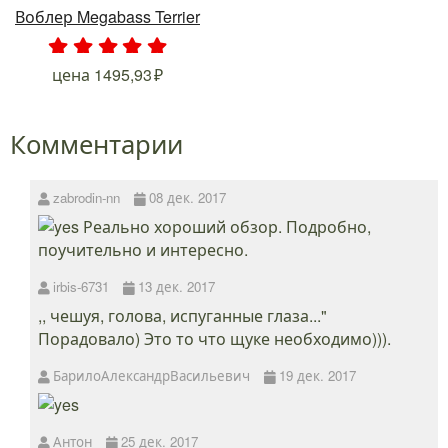
Воблер Megabass Terrier
.
.
.
.
.
цена
1495,93
Комментарии
zabrodin-nn
08 дек. 2017
Реально хороший обзор. Подробно,
поучительно и интересно.
irbis-6731
13 дек. 2017
,, чешуя, голова, испуганные глаза..."
Порадовало) Это то что щуке необходимо))).
БарилоАлександрВасильевич
19 дек. 2017
Антон
25 дек. 2017