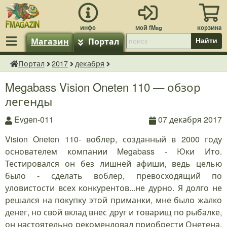
Магазин
Портал
Найти
Портал
2017
декабря
fMagazin.ru
Megabass Vision Oneten 110 — обзор
легенды
Evgen-011
07 декабря 2017
Vision Oneten 110- воблер, созданный в 2000 году
основателем компании Megabass - Юки Ито.
Тестировался он без лишней афиши, ведь целью
было - сделать воблер, превосходящий по
уловистости всех конкурентов...не дурно. Я долго не
решался на покупку этой приманки, мне было жалко
денег, но свой вклад внес друг и товарищ по рыбалке,
он настоятельно рекомендовал приобрести Онетена.