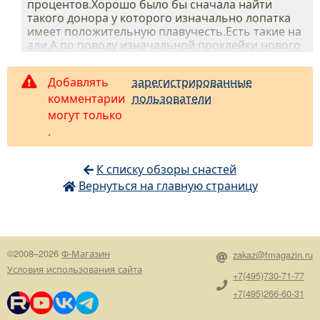
процентов.Хорошо было бы сначала найти
такого донора у которого изначально лопатка
имеет положительную плавучесть.Есть такие на
али.А по поводу изначальной проклейки нового
воблера это не работает,не уж то люди
дураки)Эта проблема даже бы не всплывала.
Добавлять
зарегистрированные
комментарии
пользователи
могут только
.
К списку обзоры снастей
Вернуться на главную страницу
©2008–2026
Ф-Магазин
zakaz@fmagazin.ru
Условия использования сайта
+7(495)730-71-77
+7(495)266-60-31