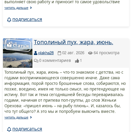
выполняет свою работу и приносит то самое удовольствие
читать дальше
подписаться
Тополиный пух, жара, июнь.
plakha28
02 авг. 2026
64
просмотра
0
комментариев
1
Тополиный пух, жара, июнь – что-то знакомое с детства, но с
годами воспринимающееся совершенно иначе. Даже сама
информация, порой просто брошенные слова, собираются, но
позже, воедино, имея не только смысл, но претендующее на
истину. Вот так и тема сегодняшней беседы переваривалась
годами, начиная от припева поп-группы, до слов Женьки
Орехова: «пришел июнь – на рыбу плюнь». И, казалось бы,
что тут общего? А это мы и попробуем выяснить вместе.
читать дальше
подписаться