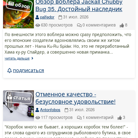
Обзор воблера Jackall Chubby
Bug 35. Достойный наследник
palfedor
31 июл. 2026
630
просмотров
0
комментариев
8
По внешности этого воблера можно сразу предположить, что
его японские создатели вдохновлялись своим же хитом
прошлых лет - Hama Ku-Ru Spider. Но, это не переработанный
Хама ку-ру Спайдер, а совершенно новая приманка...
читать дальше
подписаться
Отменное качество -
безусловное удовольствие!
Antonfobos
31 июл. 2026
117
просмотров
1
комментарий
3
"Коробок много не бывает, а хороших коробок тем более!" -
эти слова одного из сотрудников рыболовного бутика, в свое