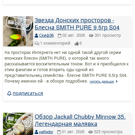
Звезда Донских просторов -
Блесна SMITH PURE 9,5гр S04
Скиф36
02 авг. 2026
301
просмотр
1
комментарий
6
На просторах Интернета нет ни одной такой другой серии
японских блесен (SMITH PURЕ), о которой так много
рассказывается восхитительным тоном. Вот и я приобщился к
этим фанатам и готов вторить оды одной из
представительниц семейства - блесне SMITH PURE 9,5гр S04.
Почему именно ей - в обзоре подробнее.
читать дальше
подписаться
Обзор Jackall Chubby Minnow 35.
Легендарная малявка
palfedor
01 авг. 2026
523
просмотра