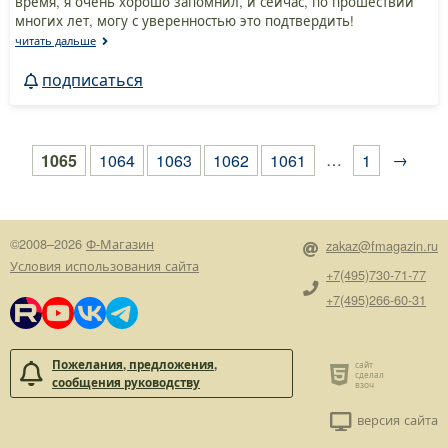
время, я очень хорошо запомнил, и сейчас, по прошествии
многих лет, могу с уверенностью это подтвердить!
читать дальше
подписаться
…
→
1065
1064
1063
1062
1061
1
©2008–2026
Ф-Магазин
zakaz@fmagazin.ru
Условия использования сайта
+7(495)730-71-77
+7(495)266-60-31
Пожелания, предложения,
сообщения руководству
версия сайта