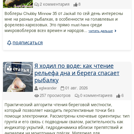
2
комментария
8
Воблеры Chubby Minnow 35 от Jackall по сей день интересны
мне на разных рыбалках, в особенности на голавлевых и
форелево-харюзовых. Это прямо must-have среди
микровоблеров всех времен и народов...
читать дальше
подписаться
Я ходил по воде: как чтение
рельефа дна и берега спасает
рыбалку
eglwander
01 авг. 2026
257
просмотров
0
комментариев
6
Практический алгоритм чтения береговой местности,
который позволяет находить перспективные точки без
помощи электроники. Рассмотрены ключевые ориентиры: тип
грунта и его связь с подводным свалом, растительность как
индикатор укрытий, гидродинамика вблизи препятствий и
аномалии на монотонных плёсах. Материал для