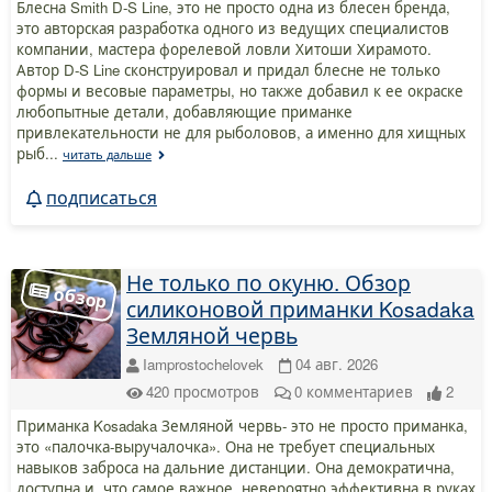
Блесна Smith D-S Line, это не просто одна из блесен бренда,
это авторская разработка одного из ведущих специалистов
компании, мастера форелевой ловли Хитоши Хирамото.
Автор D-S Line сконструировал и придал блесне не только
формы и весовые параметры, но также добавил к ее окраске
любопытные детали, добавляющие приманке
привлекательности не для рыболовов, а именно для хищных
рыб...
читать дальше
подписаться
Не только по окуню. Обзор
силиконовой приманки Kosadaka
Земляной червь
Iamprostochelovek
04 авг. 2026
420
просмотров
0
комментариев
2
Приманка Kosadaka Земляной червь- это не просто приманка,
это «палочка-выручалочка». Она не требует специальных
навыков заброса на дальние дистанции. Она демократична,
доступна и, что самое важное, невероятно эффективна в руках