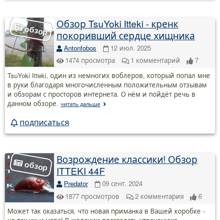
Обзор TsuYoki Itteki - кренк
покоривший сердце хищника
Antonfobos
12 июл. 2025
1474
просмотра
1
комментарий
7
TsuYoki Itteki, один из немногих воблеров, который попал мне
в руки благодаря многочисленным положительным отзывам
и обзорам с просторов интернета. О нём и пойдёт речь в
данном обзоре.
читать дальше
подписаться
Возрождение классики! Обзор
ITTEKI 44F
Predator
09 сент. 2024
1877
просмотров
2
комментария
6
Может так оказаться, что новая приманка в Вашей коробке -