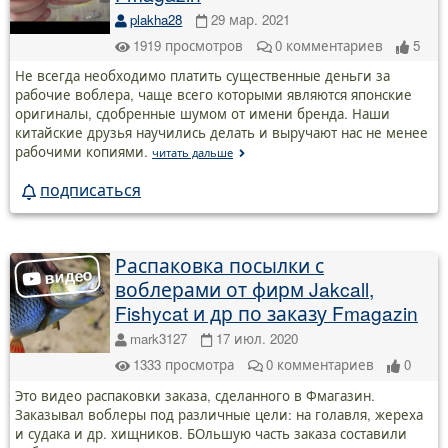
plakha28
29 мар. 2021
1919
просмотров
0
комментариев
5
Не всегда необходимо платить существенные деньги за
рабочие воблера, чаще всего которыми являются японские
оригиналы, сдобренные шумом от имени бренда. Наши
китайские друзья научились делать и выручают нас не менее
рабочими копиями.
читать дальше
подписаться
Распаковка посылки с
воблерами от фирм Jakcall,
Fishycat и др по заказу Fmagazin
mark3127
17 июл. 2020
1333
просмотра
0
комментариев
0
Это видео распаковки заказа, сделанного в Фмагазин.
Заказывал воблеры под различные цели: на голавля, жереха
и судака и др. хищников. БОльшую часть заказа составили