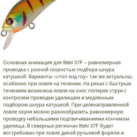
Основная анимация для Itteki 37F – равномерная
проводка с разной скоростью подбора шнура
катушкой. Варианты «стоп энд гоу» так же актуальны,
особенно при ловле на течении. На реках с быстрым
течением возможна ловля на снос поперек струи с
контролем проводки удилищем и медленным
подбором шнура катушкой. При целенаправленной
ловле окуня можно разнообразить равномерную
проводку небольшими подтвичиваниями кончиком
удилища. В северных регионах Itteki 37F будет
востребован при ловле дикой ручьевой форели и