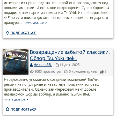
исчезают из производства. Но порой они возрождаются под
новыми именами. И вот такое возрождение Супер Хорнета-4
подарили нам парни из компании TsuYoki. Их воблерок Itteki
44F по сути явился достаточно точным клоном легендарного
пращура...
читать дальше
подписаться
Возвращение забытой классики.
Обзор TsuYoki Itteki.
НиколайВ.
11 дек. 2025
1003
просмотра
0
комментариев
3
Неоднократно упоминал о создании компанией TsuYoki
реплик на популярные и известные приманки топовых
производителей. Однако заинтересовал меня доселе
незнакомой формы воблер, а именно TsuYoki Itteki.
читать дальше
подписаться