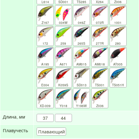
L614
SD001
TS285
X264
Z006
Z167
034W
049Z
072R
1001
172
259
265S
277R
280
A195
A671
AM015
AM018
AT005
E004
K059S
SD013
TS001
TS051H
XD-009
Y018
Y196W
Z036
Длина,
мм
37
44
Плавучесть
Плавающий