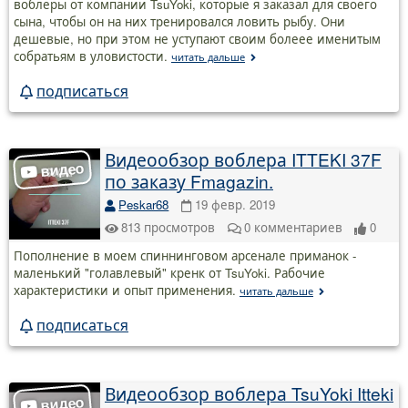
воблеры от компании TsuYoki, которые я заказал для своего
сына, чтобы он на них тренировался ловить рыбу. Они
дешевые, но при этом не уступают своим болеее именитым
собратьям в уловистости.
читать дальше
подписаться
Видеообзор воблера ITTEKI 37F
по заказу Fmagazin.
Peskar68
19 февр. 2019
813
просмотров
0
комментариев
0
Пополнение в моем спиннинговом арсенале приманок -
маленький "голавлевый" кренк от TsuYoki. Рабочие
характеристики и опыт применения.
читать дальше
подписаться
Видеообзор воблера TsuYoki Itteki