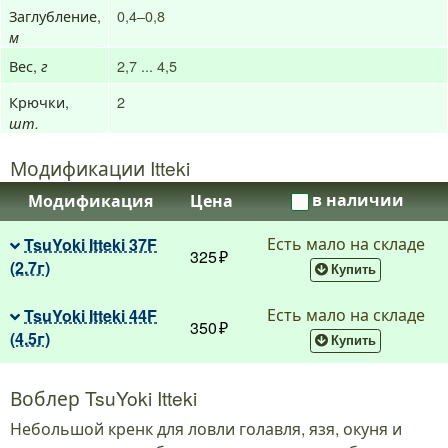
Заглубление,
0,4–0,8
м
Вес,
2,7 ... 4,5
г
Крючки,
2
шт.
Модификации Itteki
в наличии
Модификация
Цена
Есть мало на складе
TsuYoki Itteki 37F
325
(2.7г)
Купить
Есть мало на складе
TsuYoki Itteki 44F
350
(4.5г)
Купить
Воблер TsuYoki Itteki
Небольшой кренк для ловли голавля, язя, окуня и