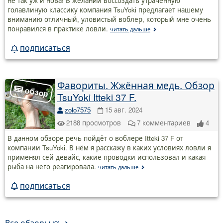
не так уж и нова! В желании воссоздать утраченную
голавлиную классику компания TsuYoki предлагает нашему
вниманию отличный, уловистый воблер, который мне очень
понравился в практике ловли.
читать дальше
подписаться
Фавориты. Жжённая медь. Обзор
TsuYoki Itteki 37 F.
zolo7575
15 авг. 2024
2188
просмотров
7
комментариев
4
В данном обзоре речь пойдёт о воблере Itteki 37 F от
компании TsuYoki. В нём я расскажу в каких условиях ловли я
применял сей девайс, какие проводки использовал и какая
рыба на него реагировала.
читать дальше
подписаться
Все обзоры
➔