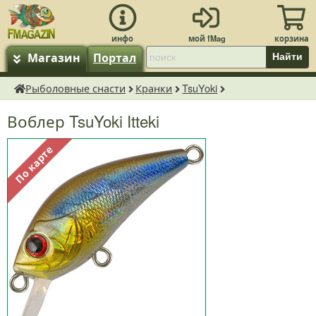
Магазин
Портал
Найти
Рыболовные снасти
Кранки
TsuYoki
fMagazin.ru
Воблер TsuYoki Itteki
По карте