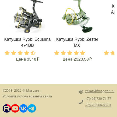
Ка
Ap
Катушка Ryobi Ecusima
Катушка Ryobi Zester
4+1BB
MX
.
.
.
.
.
.
.
.
.
.
.
.
цена
3318
цена
2323,38
©2008–2026
Ф-Магазин
zakaz@fmagazin.ru
Условия использования сайта
+7(495)730-71-77
+7(495)266-60-31