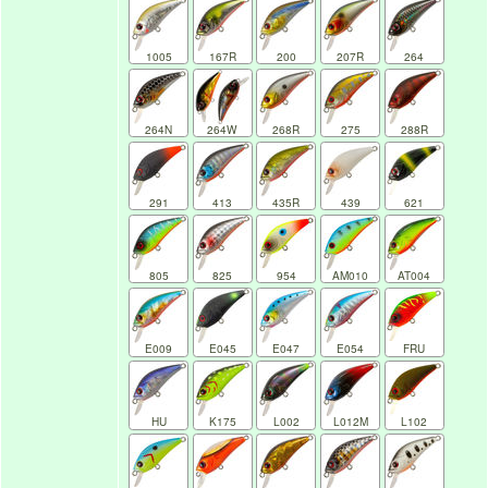
1005
167R
200
207R
264
264N
264W
268R
275
288R
291
413
435R
439
621
805
825
954
AM010
AT004
E009
E045
E047
E054
FRU
HU
K175
L002
L012M
L102