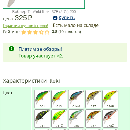
Воблер TsuYoki Itteki 37F (2.7г) 200
325
Купить
цена
Есть мало на складе
Гарантия лучшей цены!
3.8
(
10
голосов)
Рейтинг:
.
.
.
.
.
Платим за обзоры!
Товар участвует
×2
.
Характеристики Itteki
Цвет
001
013
014R
027
034R
041
041Z
056
057
073Z