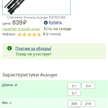
Cпиннинг Scorana Avanger SATR210M-
839
Купить
цена
Есть на складе
Гарантия лучшей цены!
5
(
2
голоса)
Рейтинг:
.
.
.
.
.
Платим за обзоры!
Товар не участвует
Характеристики Avanger
Длина,
м
2,1
2,4
2,7
Вес,
г
200
210