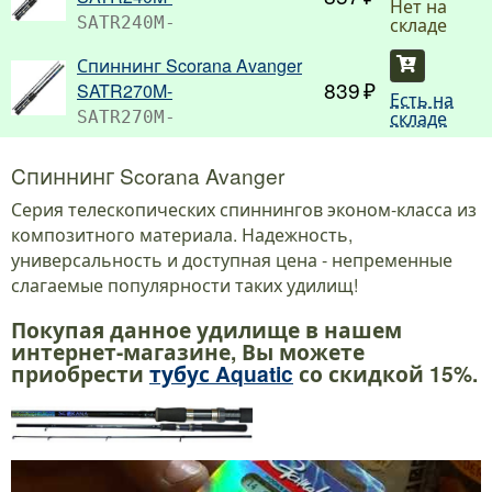
Нет на
складе
SATR240M-
Спиннинг Scorana Avanger
Купить
839
SATR270M-
Есть на
складе
SATR270M-
Cпиннинг Scorana Avanger
Серия телескопических спиннингов эконом-класса из
композитного материала. Надежность,
универсальность и доступная цена - непременные
слагаемые популярности таких удилищ!
Покупая данное удилище в нашем
интернет-магазине, Вы можете
приобрести
тубус Aquatic
со скидкой 15%.