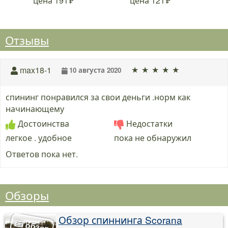
цена
191
цена
121
Отзывы
★
★
★
★
★
max18-1
10 августа 2020
спининг понравился за свои деньги .норм как
начинающему
Достоинства
Недостатки
легкое . удобное
пока не обнаружил
Ответов пока нет.
Обзоры
Обзор спиннинга Scorana