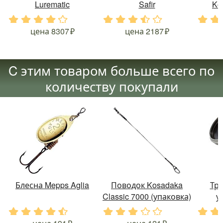
Lurematic
Safir
Ko
.
.
.
.
.
.
.
.
.
.
.
.
цена
8307
цена
2187
C этим товаром больше всего по
количеству покупали
Блесна Mepps Aglia
Поводок Kosadaka
Тр
Classic 7000 (упаковка)
у
.
.
.
.
.
.
.
.
.
.
.
.