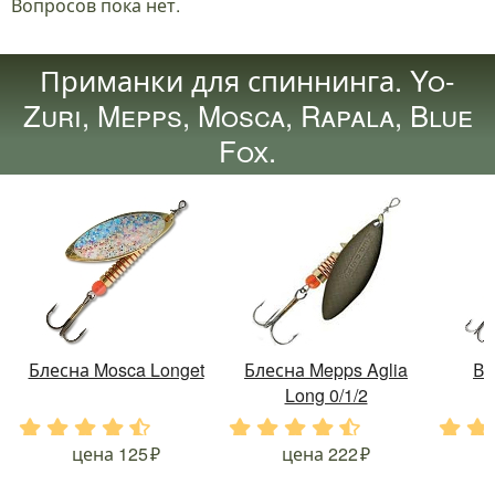
Вопросов пока нет.
Приманки для спиннинга. Yo-
Zuri, Mepps, Mosca, Rapala, Blue
Fox.
Блесна Mosca Longet
Блесна Mepps Aglia
Во
Long 0/1/2
.
.
.
.
.
.
.
.
.
.
.
.
цена
125
цена
222