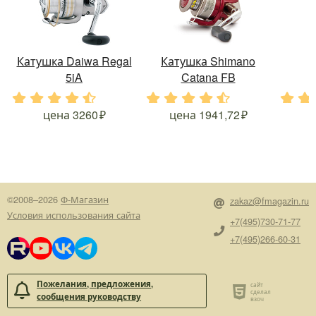
Катушка Daiwa Regal
Катушка Shimano
5iA
Catana FB
.
.
.
.
.
.
.
.
.
.
.
.
цена
3260
цена
1941,72
©2008–2026
Ф-Магазин
zakaz@fmagazin.ru
Условия использования сайта
+7(495)730-71-77
+7(495)266-60-31
Пожелания, предложения,
сообщения руководству