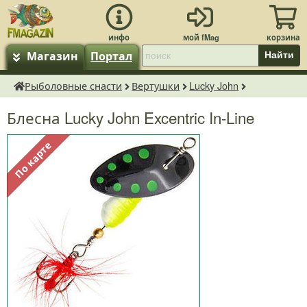
Магазин
Портал
Найти
Рыболовные снасти
Вертушки
Lucky John
fMagazin.ru
Блесна Lucky John Excentric In-Line
По карте