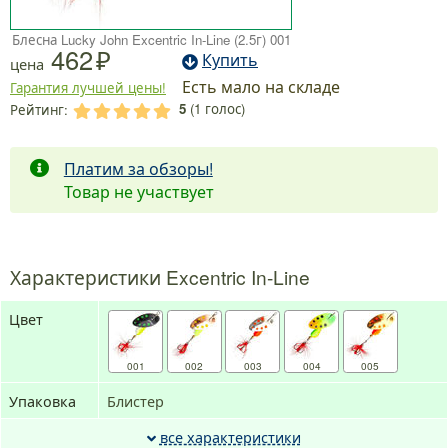
Блесна Lucky John Excentric In-Line (2.5г) 001
462
Купить
цена
Есть мало на складе
Гарантия лучшей цены!
5
(
1
голос)
Рейтинг:
.
.
.
.
.
Платим за обзоры!
Товар не участвует
Характеристики Excentric In-Line
Цвет
001
002
003
004
005
Упаковка
Блистер
все характеристики