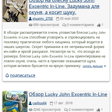
Excentric In-Line. Задумана для
окуня, а косит щуку.
shustriy_2702
05 мая 2023
959
просмотров
0
комментариев
1
В обзоре рассматривается очень уловистая блесна Lucky John
Excentric In-Line способная уговорить и спровоцировать на
поклевку практически любого хищника, который водится в
наших широтах. Секрет приманки в ее непривычной форме
ин-лайн и яркой раскраске. Несмотря на то, что исходя из
размера, блесна Lucky John Excentric In-Line ориентирована на
ловлю окуня, очень часто в прилове оказывается щука,
которая активно бросается на яркую приманку.
читать дальше
подписаться
Обзор Lucky John Excentric In-Line
carlitos64
17 авг. 2018
2246
просмотров
2
комментария
1