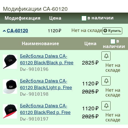
Модификации CA-60120
в наличии
Модификация
Цена
Нет на складе
CA-60120
1120
Купить
в
Наименование
Цена
наличии
Бейсболка Daiwa CA-
С
2825
60120 Black/Black р. Free
Нет на
складе
Dw-9010196
Бейсболка Daiwa CA-
С
1120
60120 Black/Light р. Free
Нет на
2825
складе
Dw-9010198
Бейсболка Daiwa CA-
С
1120
60120 Black/Red р. Free
Нет на
2825
складе
Dw-9010197