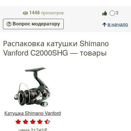
1448
3
просмотров
в начало
Вопрос модератору
Распаковка катушки Shimano
Vanford C2000SHG — товары
Катушка Shimano Vanford
.
.
.
.
.
цена
21742