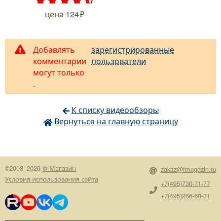
.
.
.
.
.
цена
124
Добавлять
зарегистрированные
комментарии
пользователи
могут только
.
К списку видеообзоры
Вернуться на главную страницу
©2008–2026
Ф-Магазин
zakaz@fmagazin.ru
Условия использования сайта
+7(495)730-71-77
+7(495)266-60-31