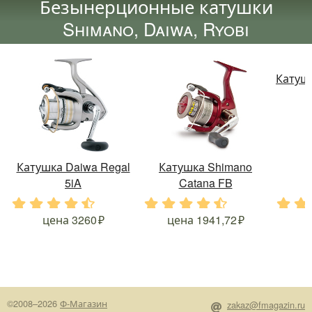
Безынерционные катушки
Shimano, Daiwa, Ryobi
Катушк
Катушка Daiwa Regal
Катушка Shimano
5iA
Catana FB
.
.
.
.
.
.
.
.
.
.
.
.
цена
3260
цена
1941,72
©2008–2026
Ф-Магазин
zakaz@fmagazin.ru