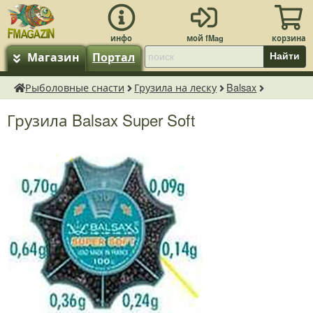
Магазин
Портал
Найти
Рыболовные снасти
Грузила на леску
Balsax
fMagazin.ru
Грузила Balsax Super Soft