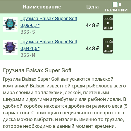
в
Наименование
Цена
наличии
Грузила Balsax Super Soft
Перейти
в
448
0,09-0,7г
магазин
BSS-S
Грузила Balsax Super Soft
Перейти
в
448
0,64-1,5г
магазин
BSS-M
Грузила Balsax Super Soft
Грузила Balsax Super Soft выпускаются польской
компанией Balsax, известной среди рыболовов всего
мира своими поплавками, леской, плетеными
шнурами и другими атрибутами для рыбной ловли. В
удобной коробке находятся дробинки разного веса (5
вариантов). С помощью специального поворотного
диска можно выбрать и извлечь именно то грузило,
которое необходимо в данный момент времени.