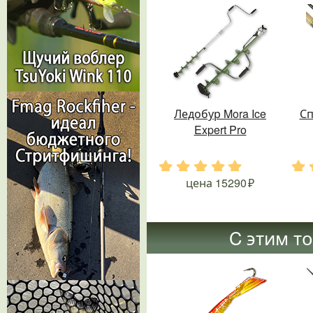
Ледобур Mora Ice
Сп
Expert Pro
.
.
.
.
.
.
цена
15290
C этим т