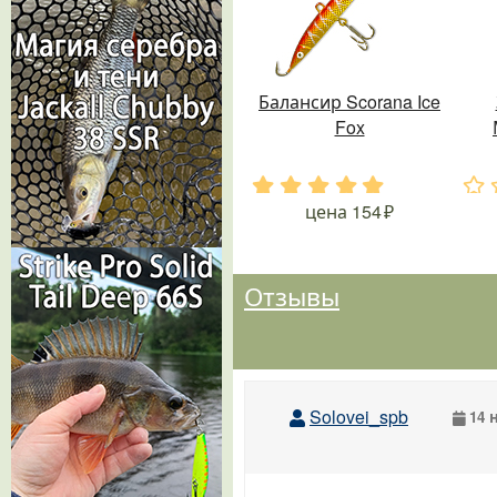
Балансир Scorana Ice
Fox
.
.
.
.
.
.
цена
154
Отзывы
Solovei_spb
14 