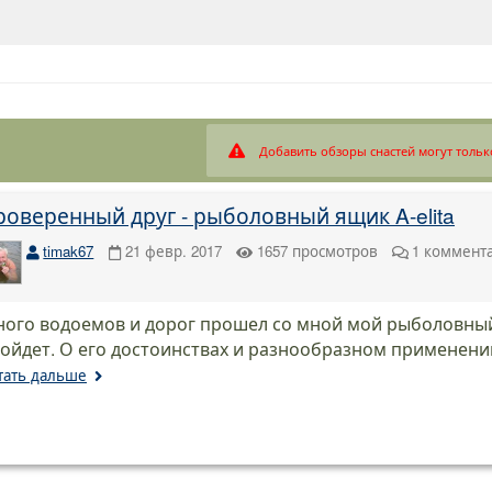
Добавить обзоры снастей могут тольк
роверенный друг - рыболовный ящик A-elita
timak67
21 февр. 2017
1657
просмотров
1
коммент
ого водоемов и дорог прошел со мной мой рыболовный
ойдет. О его достоинствах и разнообразном применении
тать дальше