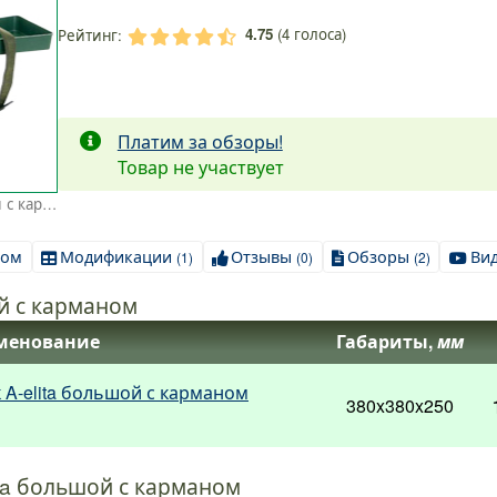
4.75
(
4
голоса)
Рейтинг:
.
.
.
.
.
Платим за обзоры!
Товар не участвует
Рыболовный ящик A-elita большой с карманом
ном
Модификации
Отзывы
Обзоры
Ви
(1)
(0)
(2)
 с карманом
менование
Габариты,
мм
A-elita большой с карманом
380x380x250
ta большой с карманом