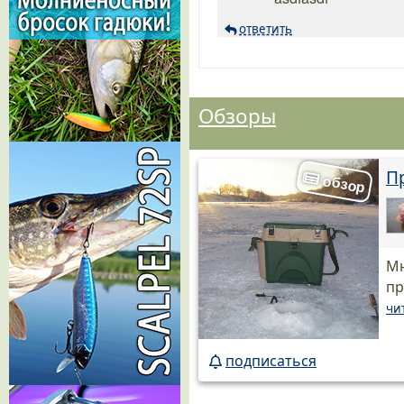
ответить
Обзоры
П
Мн
пр
чи
подписаться