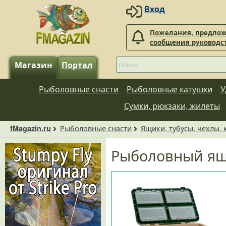
Вход
Пожелания, предлож
сообщения руководс
Магазин
Портал
Рыболовные снасти
Рыболовные катушки
У
Сумки, рюкзаки, жилеты
Рыболовные снасти
Ящики, тубусы, чехлы,
fMagazin.ru
Рыболовный ящи