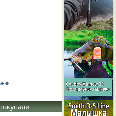
имний
 покупали