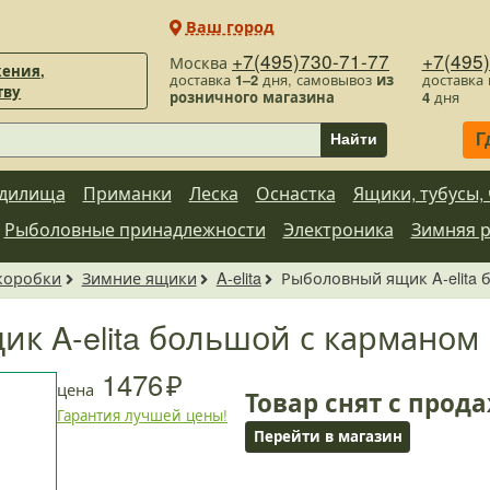
Ваш город
+7(495)730-71-77
+7(495
Москва
ения,
доставка
1–2
дня, самовывоз
из
доставка
тву
розничного магазина
4
дня
Г
Найти
дилища
Приманки
Леска
Оснастка
Ящики, тубусы,
Рыболовные принадлежности
Электроника
Зимняя 
 коробки
Зимние ящики
A-elita
Рыболовный ящик A-elita
к A-elita большой с карманом
1476
цена
Товар снят с прод
Гарантия лучшей цены!
Перейти в магазин