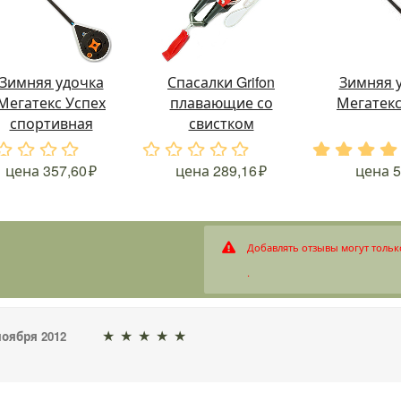
Зимняя удочка
Спасалки Grifon
Зимняя 
Мегатекс Успех
плавающие со
Мегатекс
спортивная
свистком
.
.
.
.
.
.
.
.
.
.
.
.
.
цена
357,60
цена
289,16
цена
5
Добавлять отзывы могут тольк
.
★
★
★
★
★
ноября 2012