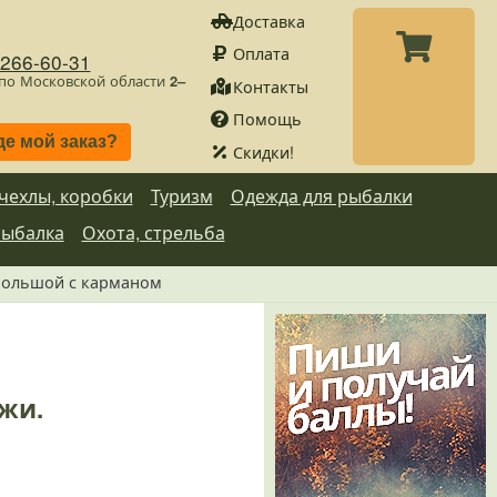
Доставка
Оплата
)266-60-31
 по Московской области
2–
Контакты
Помощь
де мой заказ?
Скидки!
 чехлы, коробки
Туризм
Одежда для рыбалки
рыбалка
Охота, стрельба
 большой с карманом
ажи.