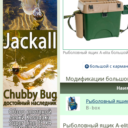
большой с карма
Модификации большой
Наи
Рыболовный ящик 
B-box
Рыболовный ящик A-eli