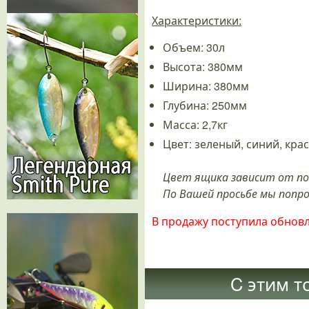
Характеристики:
Объем: 30л
Высота: 380мм
Ширина: 380мм
Глубина: 250мм
Масса: 2,7кг
Цвет: зеленый, синий, кра
Цвет ящика зависит от п
По Вашей просьбе мы попр
В продажу поступила обновл
C этим т