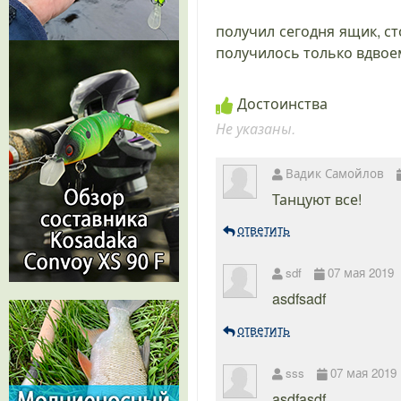
получил сегодня ящик, с
получилось только вдвоем 
Достоинства
Не указаны.
Вадик Самойлов
Танцуют все!
ответить
sdf
07 мая 2019
asdfsadf
ответить
sss
07 мая 2019
asdfasdf