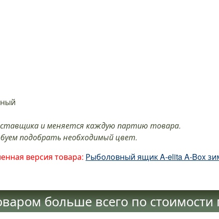
сный
оставщика и меняется каждую партию товара.
обуем подобрать необходимый цвет.
енная версия товара:
Рыболовный ящик A-elita A-Box з
оваром больше всего по стоимости