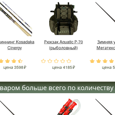
иннинг Kosadaka
Рюкзак Aquatic Р-70
Зимняя 
Cinergy
(рыболовный)
Мегатекс
.
.
.
.
.
.
.
.
.
.
.
.
.
цена
3598
цена
4185
цена
5
оваром больше всего по количеству