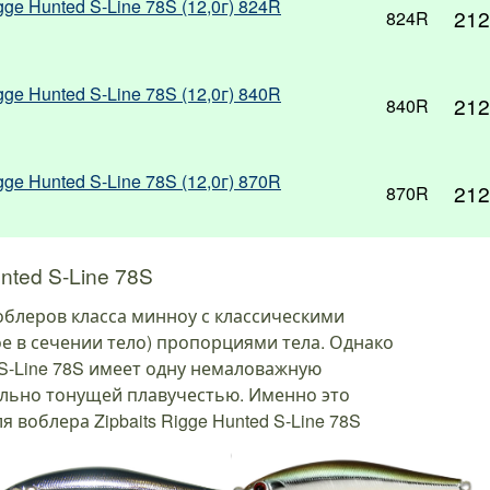
gge Hunted S-Line 78S (12,0г) 824R
212
824R
gge Hunted S-Line 78S (12,0г) 840R
212
840R
gge Hunted S-Line 78S (12,0г) 870R
212
870R
nted S-Line 78S
блеров класса минноу с классическими
ое в сечении тело) пропорциями тела. Однако
d S-Line 78S имеет одну немаловажную
ильно тонущей плавучестью. Именно это
 воблера Zipbaits Rigge Hunted S-Line 78S