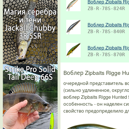
Воблер Zipbaits Ri
ZB-R-78S-824R
Воблер Zipbaits Ri
ZB-R-78S-840R
Воблер Zipbaits Ri
ZB-R-78S-870R
Воблер Zipbaits Rigge Hu
очередной представитель во
(сильно удлиненное, округл
воблер Zipbaits Rigge Hunte
особенность - он наделен с
свойство предопределило для