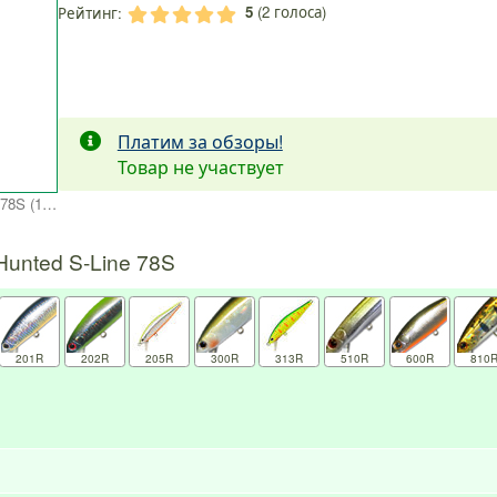
5
(
2
голоса)
Рейтинг:
.
.
.
.
.
Платим за обзоры!
Товар не участвует
Воблер Zipbaits Rigge Hunted S-Line 78S (12,0г) 870R
unted S-Line 78S
201R
202R
205R
300R
313R
510R
600R
810