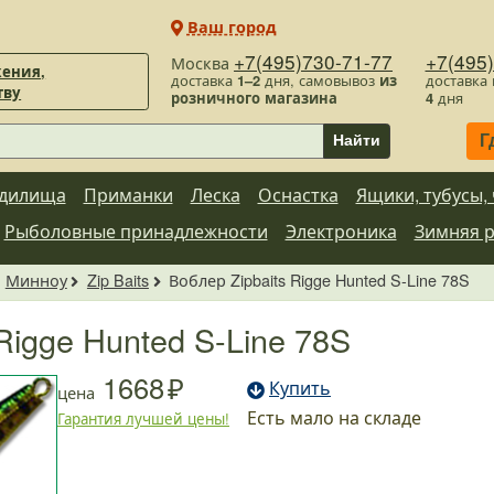
Ваш город
+7(495)730-71-77
+7(495
Москва
ения,
доставка
1–2
дня, самовывоз
из
доставка
тву
розничного магазина
4
дня
Г
Найти
дилища
Приманки
Леска
Оснастка
Ящики, тубусы,
Рыболовные принадлежности
Электроника
Зимняя 
Минноу
Zip Baits
Воблер Zipbaits Rigge Hunted S-Line 78S
Rigge Hunted S-Line 78S
1668
Купить
цена
Есть мало на складе
Гарантия лучшей цены!