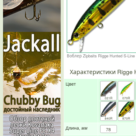
Характеристики Rigge H
Цвет
021R
070R
840R
870R
Длина,
мм
78