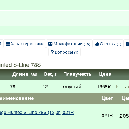
S
Характеристики
Модификации
Отзывы
(15)
(1)
Вопросы
(1)
ted S-Line 78S
Длина,
мм
Вес,
г
Плавучесть
Цена
78
12
тонущий
1668
Есть 
аименование
Цвет
Це
gge Hunted S-Line 78S (12,0г) 021R
205
021R