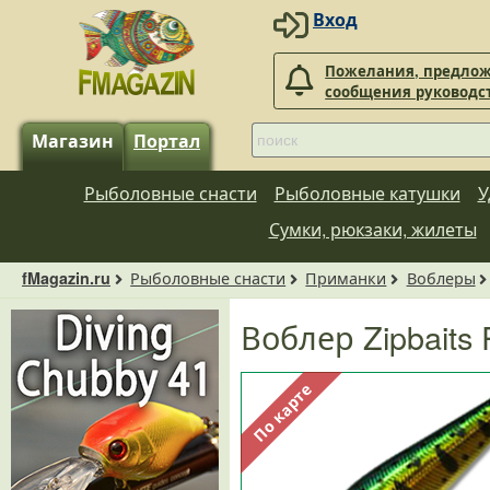
Вход
Пожелания, предлож
сообщения руководс
Магазин
Портал
Рыболовные снасти
Рыболовные катушки
У
Сумки, рюкзаки, жилеты
Рыболовные снасти
Приманки
Воблеры
fMagazin.ru
Воблер Zipbaits 
По карте