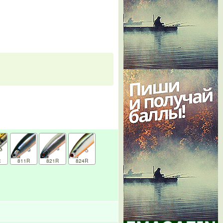
R
811R
821R
824R