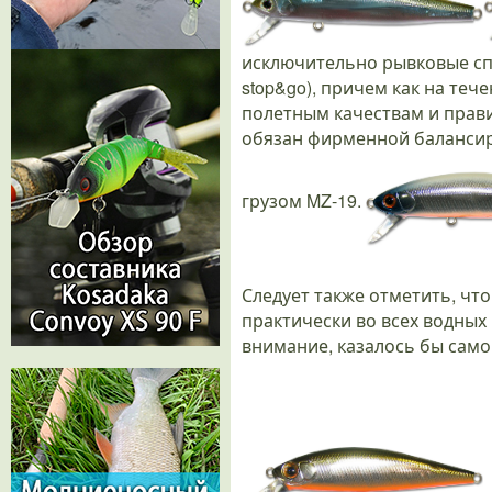
исключительно рывковые спос
stop&go), причем как на теч
полетным качествам и прав
обязан фирменной балансир
грузом MZ-19.
Следует также отметить, чт
практически во всех водных 
внимание, казалось бы само