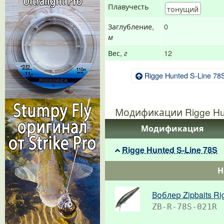
Плавучесть
тонущий
Заглубление,
0
м
Вес,
12
г
Rigge Hunted S-Line 78
Модификации Rigge Hun
Модификация
Rigge Hunted S-Line 78S
Н
Воблер Zipbaits Ri
ZB-R-78S-021R