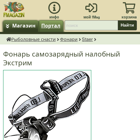
Магазин
Портал
Найти
Рыболовные снасти
Фонари
Staer
fMagazin.ru
Фонарь самозарядный налобный
Экстрим