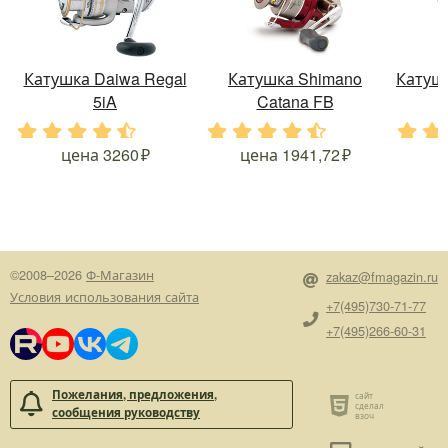
Катушка Daiwa Regal
Катушка Shimano
Катушк
5iA
Catana FB
.
.
.
.
.
.
.
.
.
.
.
.
цена
3260
цена
1941,72
©2008–2026
Ф-Магазин
zakaz@fmagazin.ru
Условия использования сайта
+7(495)730-71-77
+7(495)266-60-31
Пожелания, предложения,
сообщения руководству