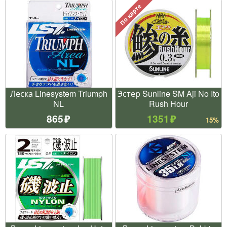
По карте
Леска Linesystem Triumph
Эстер Sunline SM Aji No Ito
NL
Rush Hour
865
1351
15%