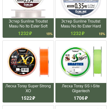
Эстер Sunline Troutist
Эстер Sunline Troutist
Masu No Ito Ester Soft
Masu No Ito Ester Hard
1232
1232
15%
15%
Леска Toray Super Strong
Леска Toray SS i-Site
XO
Gigantech
1522
1706