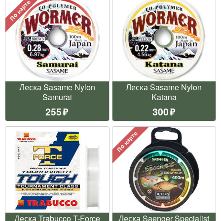
По карте
Леска Sasame Nylon
Леска Sasame Nylon
Samurai
Katana
255
300
По карте
Леска Trabucco T-Force
Леска Saenger Specialist