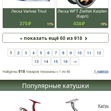
Леска Varivas Trout
Леска WFT Zielfish Karpfen
(Карп)
375
438
11%
15%
+ показать ещё 60 из 918
1
2
3
4
5
6
7
8
9
10
11
12
13
14
15
16
→
918
↑ наверх
Найдены
товаров
показаны с
1
по
60
Популярные катушки
Катушк