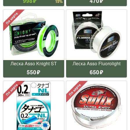
998
470
15%
По карте
Леска Asso Knight ST
Леска Asso Fluorolight
550
650
По карте
По карте