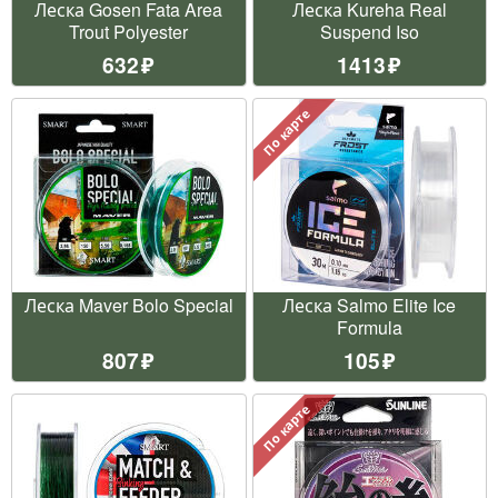
Леска Gosen Fata Area
Леска Kureha Real
Trout Polyester
Suspend Iso
632
1413
По карте
Леска Maver Bolo Special
Леска Salmo Elite Ice
Formula
807
105
По карте