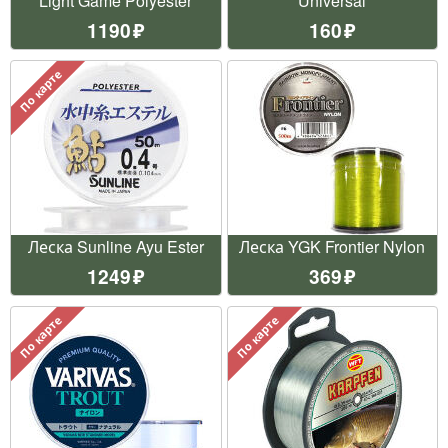
Light Game Polyester
Universal
1190
160
По карте
Леска Sunline Ayu Ester
Леска YGK Frontier Nylon
1249
369
По карте
По карте