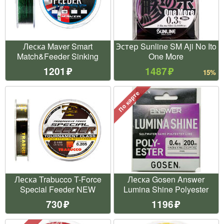
Леска Maver Smart
Эстер Sunline SM Aji No Ito
Match&Feeder Sinking
One More
1201
1487
15%
По карте
Леска Trabucco T-Force
Леска Gosen Answer
Special Feeder NEW
Lumina Shine Polyester
730
1196