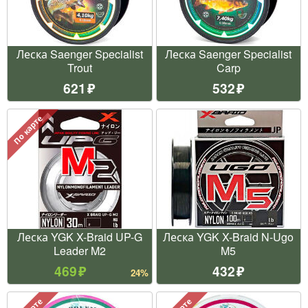
Леска Saenger Specialist
Леска Saenger Specialist
Trout
Carp
621
532
По карте
Леска YGK X-Braid UP-G
Леска YGK X-Braid N-Ugo
Leader M2
M5
469
432
24%