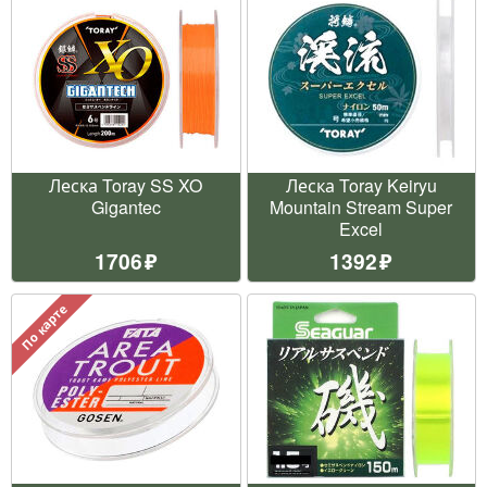
Леска Toray SS XO
Леска Toray Keiryu
Gigantec
Mountain Stream Super
Excel
1706
1392
По карте