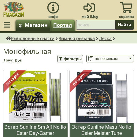
Магазин
Портал
Найти
Рыболовные снасти
Зимняя рыбалка
Леска
fMagazin.ru
Монофильная
леска
фильтры
По карте
По карте
Эстер Sunline Sm Aji No Ito
Эстер Sunline Masu No Ito
Ester Day-Gamer
Ester Meister Tune