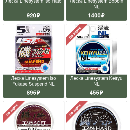
Леска Linesystem Iso Hato
Леска Linesystem Bobbin
NL
920
1400
По карте
Леска Linesystem Iso
Леска Linesystem Keiryu
Fukase Suspend NL
NL
895
455
По карте
По карте