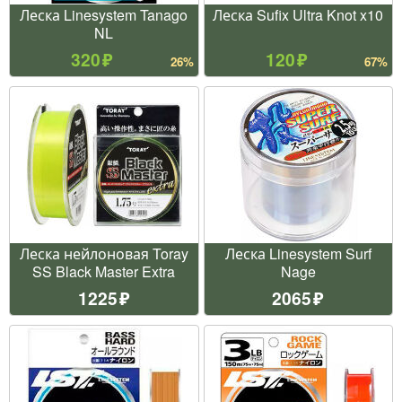
Леска Linesystem Tanago
Леска Sufix Ultra Knot x10
NL
320
120
26%
67%
Леска нейлоновая Toray
Леска Linesystem Surf
SS Black Master Extra
Nage
1225
2065