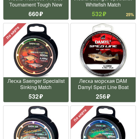
Tournament Tough New
Whitefish Match
660
532
25%
По карте
Леска Saenger Specialist
Леска морская DAM
Sinking Match
Damyl Spezi Line Boat
532
256
По карте