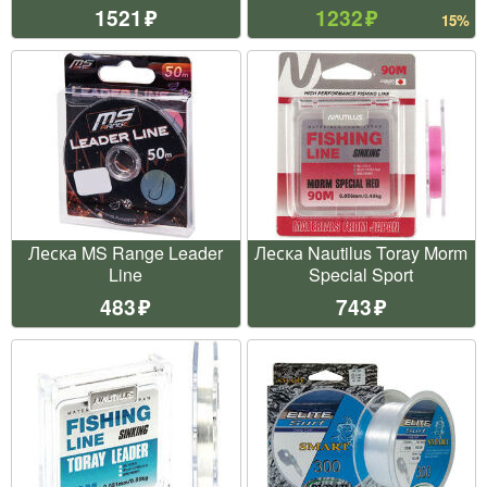
1521
1232
15%
Леска MS Range Leader
Леска Nautilus Toray Morm
Line
Special Sport
483
743