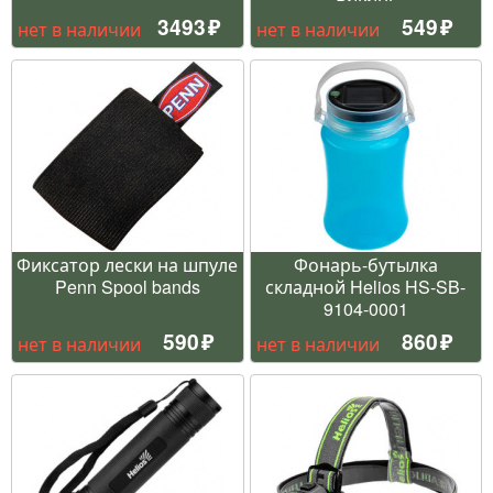
3493
549
нет в наличии
нет в наличии
Фиксатор лески на шпуле
Фонарь-бутылка
Penn Spool bands
складной Helios HS-SB-
9104-0001
590
860
нет в наличии
нет в наличии