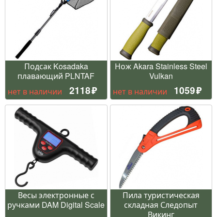
Подсак Kosadaka
Нож Akara Stainless Steel
плавающий PLNTAF
Vulkan
2118
1059
нет в наличии
нет в наличии
Весы электронные с
Пила туристическая
ручками DAM Digital Scale
складная Следопыт
Викинг