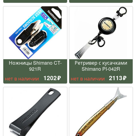
Ножницы Shimano CT-
Ретривер с кусачками
921R
Shimano PI-042R
1202
2113
нет в наличии
нет в наличии