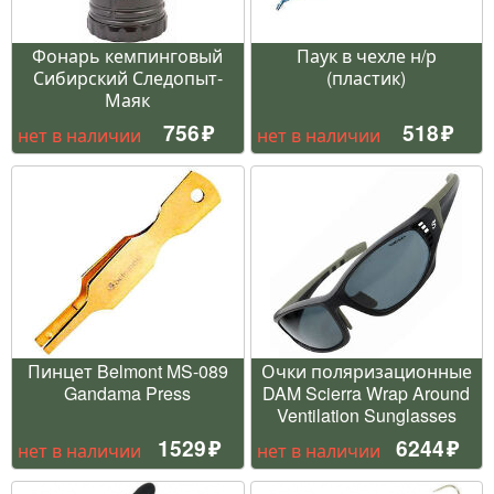
Фонарь кемпинговый
Паук в чехле н/р
Сибирский Следопыт-
(пластик)
Маяк
756
518
нет в наличии
нет в наличии
Пинцет Belmont MS-089
Очки поляризационные
Gandama Press
DAM Scierra Wrap Around
Ventilation Sunglasses
1529
6244
нет в наличии
нет в наличии