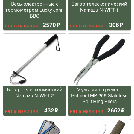
Весы электронные с
Багор телескопический
термометром Lucky John
Namazu N-WFT-1
BBS
2570
306
нет в наличии
нет в наличии
Багор телескопический
Мультиинструмент
Namazu N-WFT-2
Belmont MP-209 Stainless
Split Ring Pliers
432
2652
нет в наличии
нет в наличии