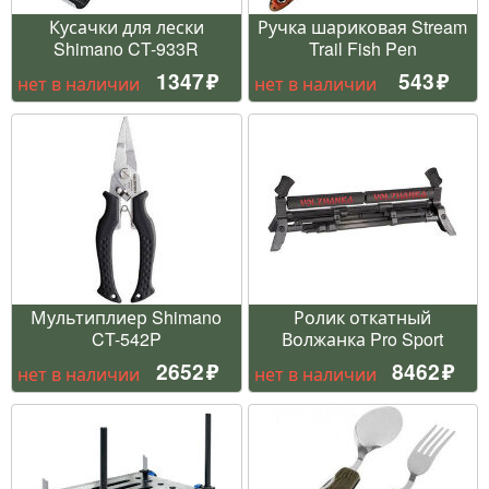
Кусачки для лески
Ручка шариковая Stream
Shimano CT-933R
Trail Fish Pen
1347
543
нет в наличии
нет в наличии
Мультиплиер Shimano
Ролик откатный
CT-542P
Волжанка Pro Sport
2652
8462
нет в наличии
нет в наличии