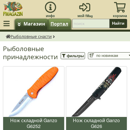
Магазин
Портал
Найти
Рыболовные снасти
fMagazin.ru
Рыболовные
принадлежности
фильтры
Нож складной Ganzo
Нож складной Ganzo
G6252
G626