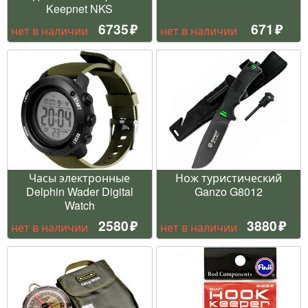
Keepnet NKS
6735
671
нет в наличии
нет в наличии
Часы электронные
Нож туристический
Delphin Wader Digital
Ganzo G8012
Watch
2580
3880
нет в наличии
нет в наличии