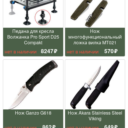
Педана для кресла
Нож
Волжанка Pro Sport D25
многофункциональный
Compakt
ложка вилка MT021
8247
570
нет в наличии
нет в наличии
Нож Ganzo G618
Нож Akara Stainless Steel
Viking
862
649
нет в наличии
нет в наличии