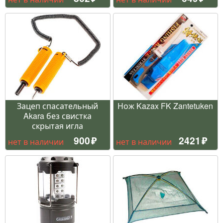
Зацеп спасательный
Нож Kazax FK Zantetuken
Akara без свистка
скрытая игла
900
2421
нет в наличии
нет в наличии