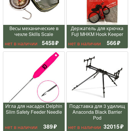
Весы механические в
Держатель для крючка
чехле Skills Scale
Fuji MHKM Hook Keeper
5458
566
нет в наличии
нет в наличии
Игла для насадок Delphin
Подставка для 3 удилищ
Slim Safety Feeder Needle
Anaconda Black Barrier
Pod
389
32015
нет в наличии
нет в наличии