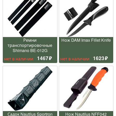
Ремни
Нож DAM Imax Fillet Knife
транспортировочные
Shimano BE-012G
1467
1623
нет в наличии
нет в наличии
Садок Nautilus Sportron
Нож Nautilus NFF042