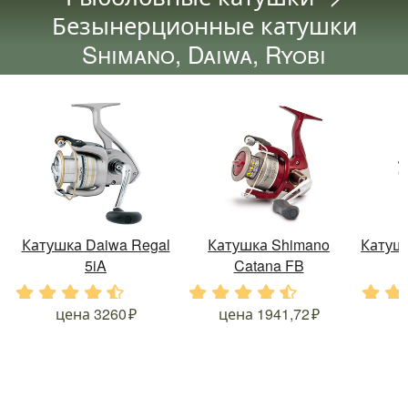
Безынерционные катушки
Shimano, Daiwa, Ryobi
Катушка Daiwa Regal
Катушка Shimano
Катушк
5iA
Catana FB
.
.
.
.
.
.
.
.
.
.
.
.
цена
3260
цена
1941,72