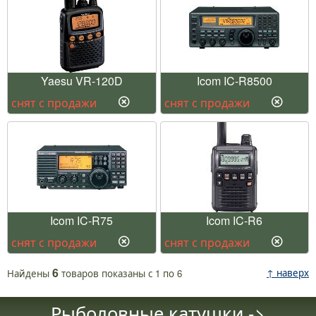
Yaesu VR-120D
Icom IC-R8500
снят с продажи
снят с продажи
Icom IC-R75
Icom IC-R6
снят с продажи
снят с продажи
6
↑ наверх
Найдены
товаров
показаны с
1
по
6
Рыболовные катушки ->