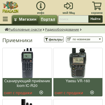
Магазин
Портал
Найти
Рыболовные снасти
Радиооборудование
fMagazin.ru
Приемники
фильтры
Сканирующий приёмник
Yaesu VR-160
Icom IC-R20
снят с продажи
снят с продажи