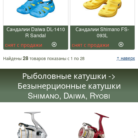
Сандалии Daiwa DL-1410
Сандалии Shimano FS-
R Sandal
093L
снят с продажи
снят с продажи
28
↑ наверх
Найдены
товаров
показаны с
1
по
28
Рыболовные катушки ->
Безынерционные катушки
Shimano, Daiwa, Ryobi