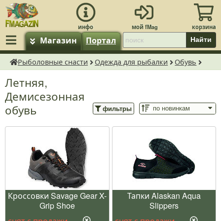
Магазин
Портал
Найти
Рыболовные снасти
Одежда для рыбалки
Обувь
fMagazin.ru
Летняя,
Демисезонная
обувь
фильтры
Кроссовки Savage Gear X-
Тапки Alaskan Aqua
Grip Shoe
Slippers
снят с продажи
снят с продажи