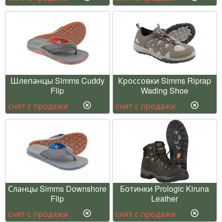
Шлепанцы Simms Cuddy
Кроссовки Simms Riprap
Flip
Wading Shoe
снят с продажи
снят с продажи
Сланцы Simms Downshore
Ботинки Prologic Kiruna
Flip
Leather
снят с продажи
снят с продажи