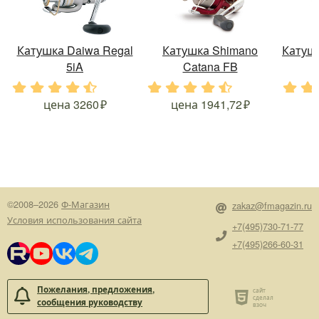
Катушка Daiwa Regal
Катушка Shimano
Катушк
5iA
Catana FB
.
.
.
.
.
.
.
.
.
.
.
.
цена
3260
цена
1941,72
©2008–2026
Ф-Магазин
zakaz@fmagazin.ru
Условия использования сайта
+7(495)730-71-77
+7(495)266-60-31
Пожелания, предложения,
сообщения руководству