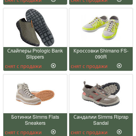
Слайперы Prologic Bank
Кроссовки Shimano FS-
Slippers
090R
снят с продажи
снят с продажи
Ботинки Simms Flats
Сандалии Simms Riprap
Sneakers
Sandal
снят с продажи
снят с продажи