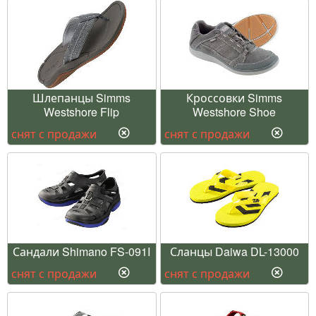
Шлепанцы Simms
Кроссовки Simms
Westshore Flip
Westshore Shoe
снят с продажи
снят с продажи
Сандали Shimano FS-091I
Сланцы Daiwa DL-13000
снят с продажи
снят с продажи