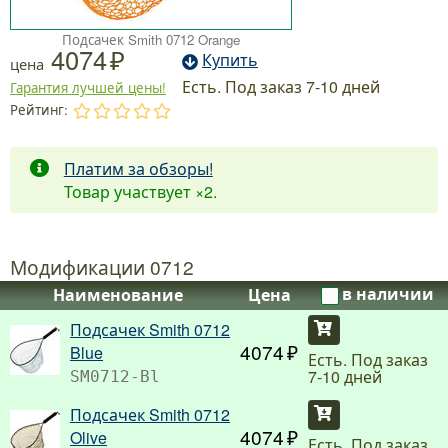
Подсачек Smith 0712 Orange
4074
Купить
цена
Есть. Под заказ 7-10 дней
Гарантия лучшей цены!
Рейтинг:
.
.
.
.
.
Платим за обзоры!
Товар участвует
×2
.
Модификации 0712
в наличии
Наименование
Цена
Подсачек Smith 0712
Купить
4074
Blue
Есть. Под заказ
7-10 дней
SM0712-Bl
Подсачек Smith 0712
Купить
4074
Olive
Есть. Под заказ