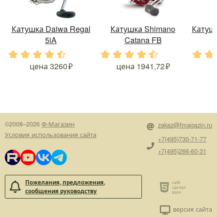
Катушка Daiwa Regal
Катушка Shimano
Катушк
5iA
Catana FB
.
.
.
.
.
.
.
.
.
.
.
.
цена
3260
цена
1941,72
©2008–2026
Ф-Магазин
zakaz@fmagazin.ru
Условия использования сайта
+7(495)730-71-77
+7(495)266-60-31
Пожелания, предложения,
сообщения руководству
версия сайта