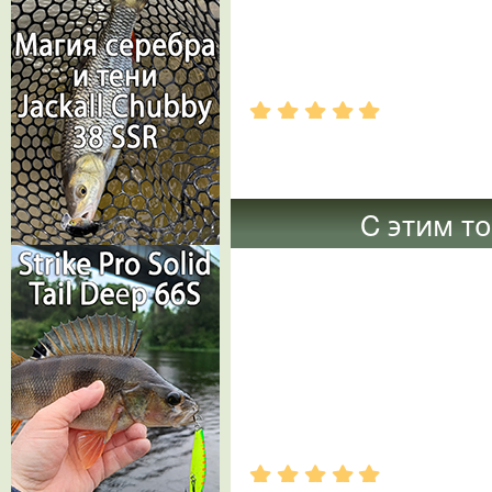
.
.
.
.
.
C этим т