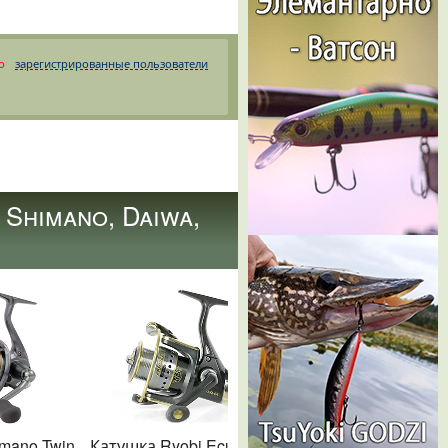
о
зарегистрированные пользователи
Shimano, Daiwa,
mano Twin
Катушка Ryobi Ecusima