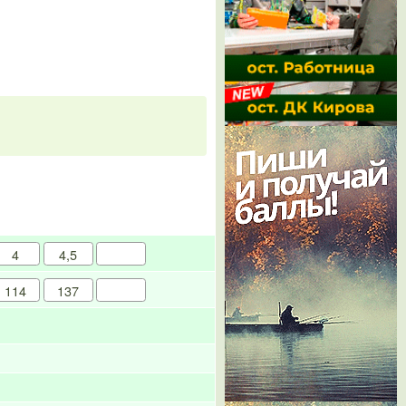
4
4,5
114
137