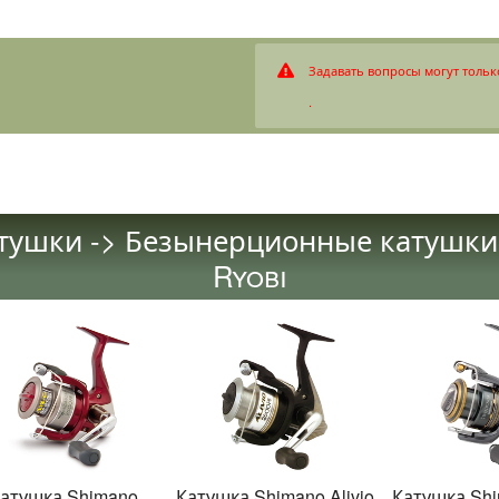
Задавать вопросы могут тольк
.
ушки -> Безынерционные катушки 
Ryobi
атушка Shimano
Катушка Shimano Alivio
Катушка Shi