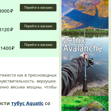
Перейти в магазин
3000
Перейти в магазин
3120
Перейти в магазин
11400
тяжести как в пресноводных
увствительность верхушки.
менно весьма мощны, чтобы
ести
тубус Aquatic
со