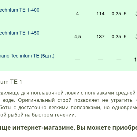
echnium TE 1-400
4
114
0,25–5
echnium TE 1-450
4,5
137
0,25–5
no Technium TE (5шт.)
—
—
—
ium TE 1
удилище для поплавочной ловли с поплавками средней 
й воде. Оригинальный строй позволяет не утратить ч
боты с достаточно легкими поплавками, но одновре
ной рыбой на быстром течении.
ище интернет-магазине, Вы можете приобр