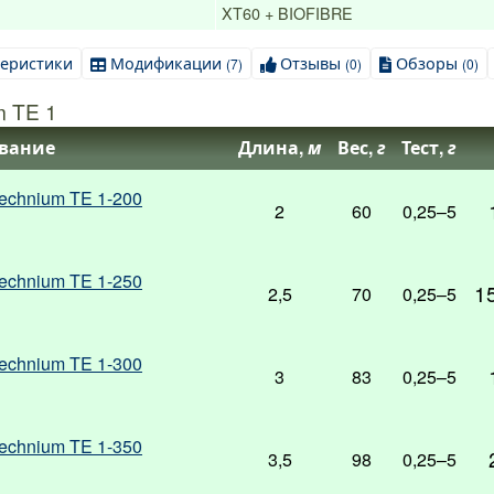
XT60 + BIOFIBRE
теристики
Модификации
Отзывы
Обзоры
(7)
(0)
(0)
 TE 1
вание
Длина,
м
Вес,
г
Тест,
г
echnium TE 1-200
2
60
0,25–5
echnium TE 1-250
1
2,5
70
0,25–5
echnium TE 1-300
3
83
0,25–5
echnium TE 1-350
3,5
98
0,25–5