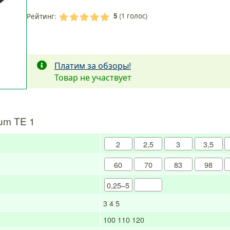
5
(
1
голос)
Рейтинг:
.
.
.
.
.
Платим за обзоры!
Товар не участвует
um TE 1
2
2,5
3
3,5
60
70
83
98
0,25–5
3
4
5
100
110
120