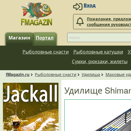
Вход
Пожелания, предлож
сообщения руководс
Магазин
Портал
Рыболовные снасти
Рыболовные катушки
У
Сумки, рюкзаки, жилеты
Рыболовные снасти
Удилища
Маховые уд
fMagazin.ru
Удилище Shiman