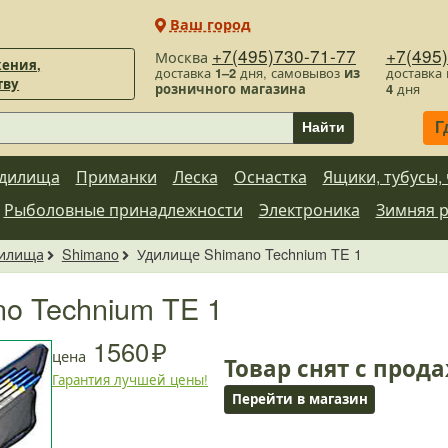
Ваш город
+7(495)730-71-77
+7(495
Москва
ения,
доставка
1–2
дня, самовывоз
из
доставка
тву
розничного магазина
4
дня
Г
Найти
дилища
Приманки
Леска
Оснастка
Ящики, тубусы,
Рыболовные принадлежности
Электроника
Зимняя 
илища
Shimano
Удилище Shimano Technium TE 1
o Technium TE 1
1560
цена
Товар снят с прод
Гарантия лучшей цены!
Перейти в магазин