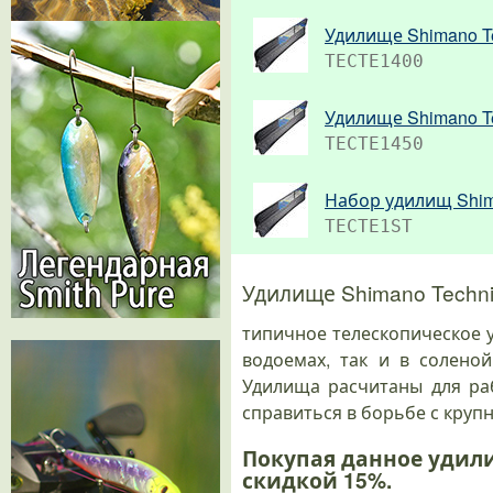
Удилище Shimano T
TECTE1400
Удилище Shimano T
TECTE1450
Набор удилищ Shima
TECTE1ST
Удилище Shimano Techn
типичное телескопическое 
водоемах, так и в солено
Удилища расчитаны для ра
справиться в борьбе с круп
Покупая данное удил
скидкой 15%.