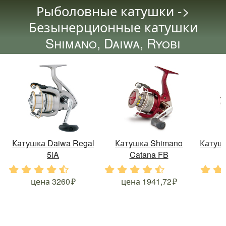
Рыболовные катушки ->
Безынерционные катушки
Shimano, Daiwa, Ryobi
Катушка Daiwa Regal
Катушка Shimano
Катушк
5iA
Catana FB
.
.
.
.
.
.
.
.
.
.
.
.
цена
3260
цена
1941,72