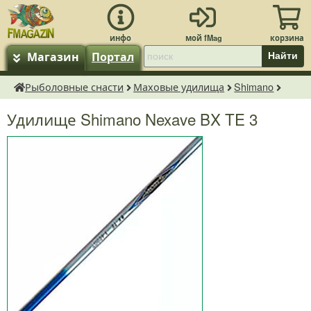
Магазин
Портал
Найти
Рыболовные снасти
Маховые удилища
Shimano
fMagazin.ru
Удилище Shimano Nexave BX TE 3