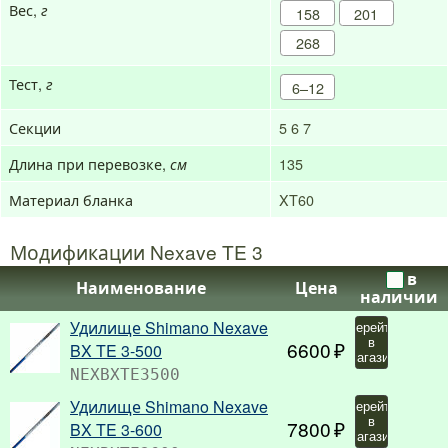
Вес,
г
158
201
268
Тест,
г
6–12
Секции
5
6
7
Длина при перевозке,
135
см
Материал бланка
XT60
Модификации Nexave TE 3
в
Наименование
Цена
наличии
Удилище Shimano Nexave
Перейти
в
6600
BX TE 3-500
магазин
NEXBXTE3500
Удилище Shimano Nexave
Перейти
в
7800
BX TE 3-600
магазин