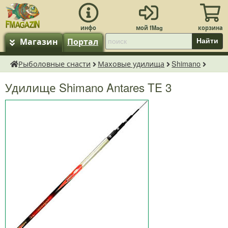
Магазин
Портал
Найти
Рыболовные снасти
Маховые удилища
Shimano
fMagazin.ru
Удилище Shimano Antares TE 3