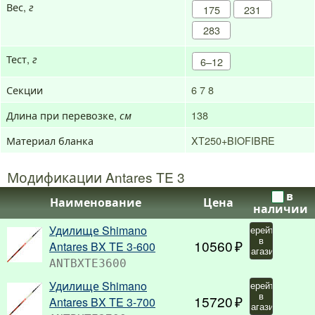
Вес,
г
175
231
283
Тест,
г
6–12
Секции
6
7
8
Длина при перевозке,
138
см
Материал бланка
XT250+BIOFIBRE
Модификации Antares TE 3
в
Наименование
Цена
наличии
Удилище Shimano
Перейти
в
10560
Antares BX TE 3-600
магазин
ANTBXTE3600
Удилище Shimano
Перейти
в
15720
Antares BX TE 3-700
магазин