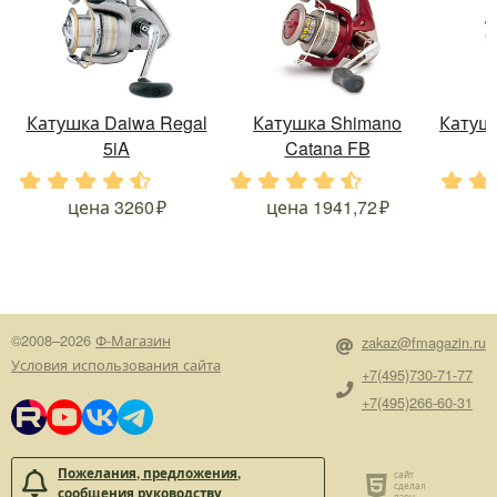
Катушка Daiwa Regal
Катушка Shimano
Катушк
5iA
Catana FB
.
.
.
.
.
.
.
.
.
.
.
.
цена
3260
цена
1941,72
©2008–2026
Ф-Магазин
zakaz@fmagazin.ru
Условия использования сайта
+7(495)730-71-77
+7(495)266-60-31
Пожелания, предложения,
сообщения руководству