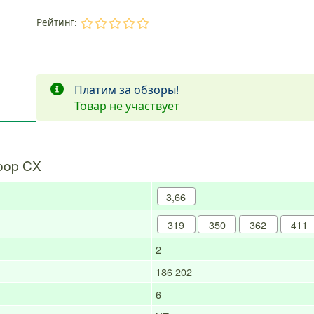
Рейтинг:
.
.
.
.
.
Платим за обзоры!
Товар не участвует
oop CX
3,66
319
350
362
411
2
186
202
6