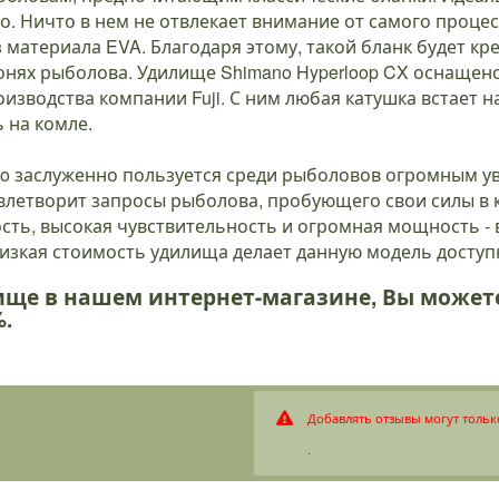
о. Ничто в нем не отвлекает внимание от самого процес
 материала EVA. Благодаря этому, такой бланк будет кр
онях рыболова. Удилище Shimano Hyperloop CX оснащен
зводства компании Fuji. С ним любая катушка встает на
 на комле.
o заслуженно пользуется среди рыболовов огромным у
овлетворит запросы рыболова, пробующего свои силы в
сть, высокая чувствительность и огромная мощность -
низкая стоимость удилища делает данную модель доступ
ище в нашем интернет-магазине, Вы может
.
Добавлять отзывы могут тольк
.