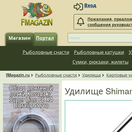
Вход
Пожелания, предлож
сообщения руководс
Магазин
Портал
Рыболовные снасти
Рыболовные катушки
У
Сумки, рюкзаки, жилеты
Рыболовные снасти
Удилища
Карповые у
fMagazin.ru
Удилище Shiman