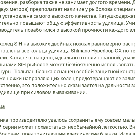
овения, разборка также не занимает долгого времени.
двух метров) предполагает наличие у рыболова специаль
е установлена самого высокого качества. Катушкодерж
ительно повышают общую эффективность удилища. Учи
водитель позаботился о высокой прочности каждого эл
олец SiH на высоких двойных ножках равномерно расп
товлены все кольца удилища Shimano Hyperloop CX по те
тали. Каждое оснащено, идеально отполированной, ус
ольцами SiH рыболов может безбоязненно использоват
 шнуры. Тюльпан бланка оснащен особой защитной конс
е же ножки направляющих колец предотвращают ее залип
ственно, это положительно сказывается на дальности 
 удилище при силовом вываживании.
ща
ка производителю удалось сохранить ему совсем малый
й серии может похвастаться необычайной легкостью. В
ыболовам, предпочитающим классические бланки. Идеал