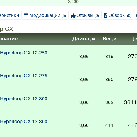
XT30
еристики
Модификации
Отзывы
Обзоры
(5)
(0)
(0)
p CX
ование
Длина,
м
Вес,
г
Це
Hyperloop CX 12-250
27
3,66
319
Hyperloop CX 12-275
27
3,66
350
Hyperloop CX 12-300
3641
3,66
362
Hyperloop CX 13-300
41
3,66
411