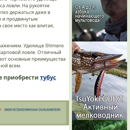
са ловли. На рукоятке
епко держаться даже в
о и продвинутым
 свое место как влитая,
важением. Удилище Shimano
 карповой ловле. Отличный
 вот основные преимущества
ной всем.
е приобрести
тубус
о
зарегистрированные пользователи