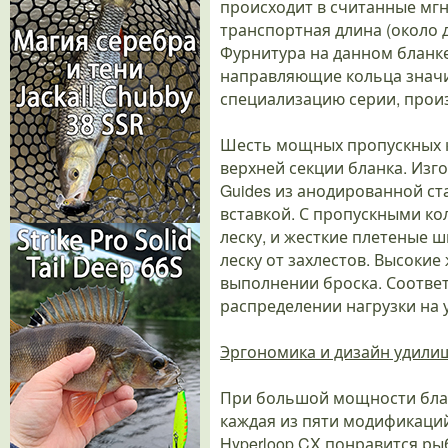
происходит в считанные мгн
транспортная длина (около 
Фурнитура на данном бланк
направляющие кольца знач
специализацию серии, произ
Шесть мощных пропускных к
верхней секции бланка. Изго
Guides из анодированной с
вставкой. С пропускными к
леску, и жесткие плетеные
леску от захлестов. Высоки
выполнении броска. Соответ
распределении нагрузки на
Эргономика и дизайн удили
При большой мощности блан
каждая из пяти модификаци
Hyperloop CX понравится р