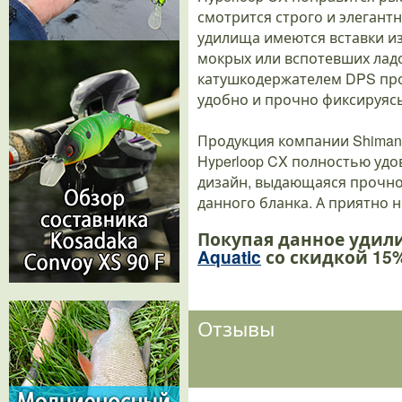
смотрится строго и элегантн
удилища имеются вставки из
мокрых или вспотевших лад
катушкодержателем DPS прои
удобно и прочно фиксируясь
Продукция компании Shiman
Hyperloop CX полностью уд
дизайн, выдающаяся прочно
данного бланка. А приятно 
Покупая данное удил
Aquatic
со скидкой 15%
Отзывы