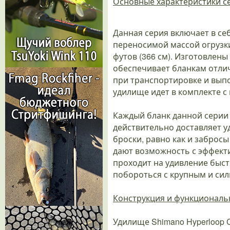
Основные характеристики се
Данная серия включает в се
переносимой массой огрузки.
футов (366 см). Изготовлен
обеспечивает бланкам отли
при транспортировке и выпо
удилище идет в комплекте с
Каждый бланк данной серии
действительно доставляет 
броски, равно как и заброс
дают возможность с эффект
проходит на удивление быст
побороться с крупным и си
Конструкция и функционал
Удилище Shimano Hyperloop 