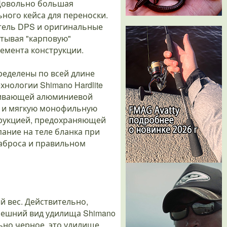
 Довольно большая
ного кейса для переноски.
атель DPS и оригинальные
тывая "карповую"
емента конструкции.
ределены по всей длине
хнологии Shimano Hardlite
иливающей алюминиевой
ь и мягкую монофильную
трукцией, предохраняющей
ание на теле бланка при
заброса и правильном
 вес. Действительно,
нешний вид удилища Shimano
ьно черное, это удилище