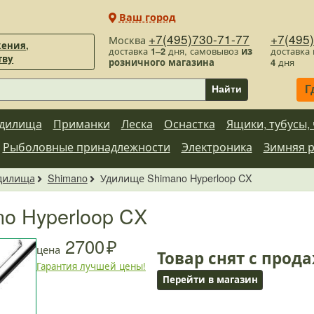
Ваш город
+7(495)730-71-77
+7(495
Москва
ения,
доставка
1–2
дня, самовывоз
из
доставка
тву
розничного магазина
4
дня
Г
Найти
дилища
Приманки
Леска
Оснастка
Ящики, тубусы,
Рыболовные принадлежности
Электроника
Зимняя 
дилища
Shimano
Удилище Shimano Hyperloop CX
o Hyperloop CX
2700
цена
Товар снят с прод
Гарантия лучшей цены!
Перейти в магазин