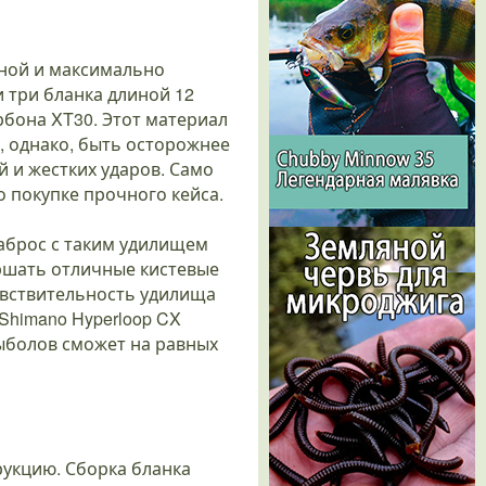
иной и максимально
и три бланка длиной 12
рбона XT30. Этот материал
 однако, быть осторожнее
 и жестких ударов. Само
о покупке прочного кейса.
аброс с таким удилищем
ершать отличные кистевые
чувствительность удилища
Shimano Hyperloop CX
рыболов сможет на равных
рукцию. Сборка бланка