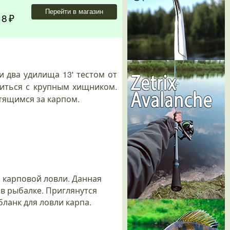
Перейти в магазин
18
и два удилища 13' тестом от
азиться с крупным хищником.
тящимся за карпом.
 карповой ловли. Данная
в рыбалке. Приглянутся
ланк для ловли карпа.