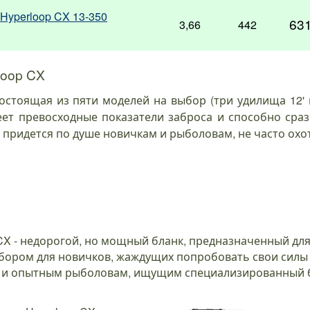
Hyperloop CX 13-350
63
3,66
442
loop CX
остоящая из пяти моделей на выбор (три удилища 12' 
имеет превосходные показатели заброса и способно ср
придется по душе новичкам и рыболовам, не часто охо
CX - недорогой, но мощный бланк, предназначенный для
бором для новичков, жаждущих попробовать свои силы 
X и опытным рыболовам, ищущим специализированный б