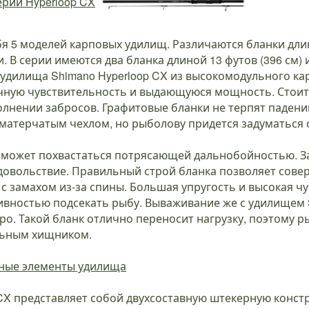
рии Hyperloop CX
бя 5 моделей карповых удилищ. Различаются бланки дл
 В серии имеются два бланка длиной 13 футов (396 см) 
ы удилища Shimano Hyperloop CX из высокомодульного ка
чную чувствительность и выдающуюся мощность. Стоит,
лнении забросов. Графитовые бланки не терпят падений
 матерчатым чехлом, но рыболову придется задуматься 
 может похвастаться потрясающей дальнобойностью. З
удовольствие. Правильный строй бланка позволяет сов
ы с замахом из-за спины. Большая упругость и высокая 
ивностью подсекать рыбу. Вываживание же с удилищем 
ро. Такой бланк отлично переносит нагрузку, поэтому 
льным хищником.
ьные элементы удилища
CX представляет собой двухсоставную штекерную конст