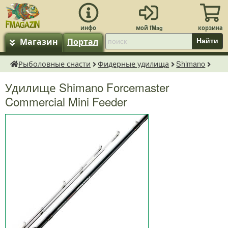
Магазин
Портал
Найти
Рыболовные снасти
Фидерные удилища
Shimano
fMagazin.ru
Удилище Shimano Forcemaster
Commercial Mini Feeder