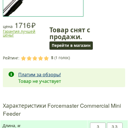
1716
цена
Товар снят с
Гарантия лучшей
продажи.
цены!
Перейти в магазин
5
(
1
голос)
Рейтинг:
.
.
.
.
.
Платим за обзоры!
Товар не участвует
Характеристики Forcemaster Commercial Mini
Feeder
Длина,
м
3
3,3