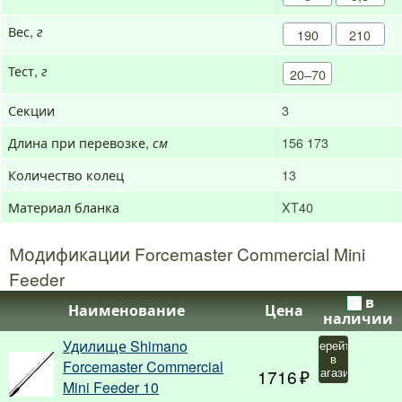
Вес,
г
190
210
Тест,
г
20–70
Секции
3
Длина при перевозке,
156
173
см
Количество колец
13
Материал бланка
XT40
Модификации Forcemaster Commercial Mini
Feeder
в
Наименование
Цена
наличии
Удилище Shimano
Перейти
в
Forcemaster Commercial
1716
магазин
Mini Feeder 10