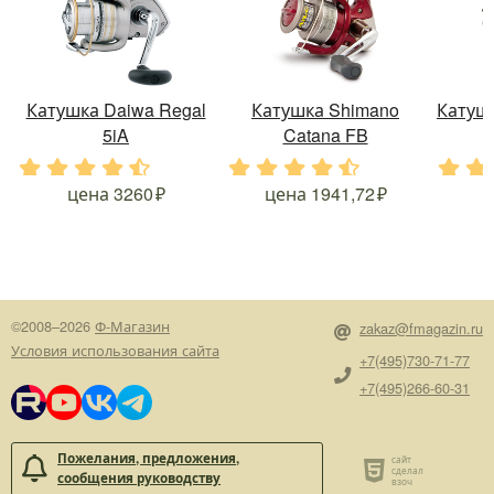
Катушка Daiwa Regal
Катушка Shimano
Катушк
5iA
Catana FB
.
.
.
.
.
.
.
.
.
.
.
.
цена
3260
цена
1941,72
©2008–2026
Ф-Магазин
zakaz@fmagazin.ru
Условия использования сайта
+7(495)730-71-77
+7(495)266-60-31
Пожелания, предложения,
сообщения руководству