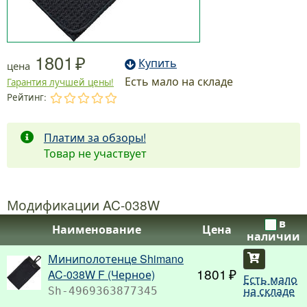
1801
Купить
цена
Есть мало на складе
Гарантия лучшей цены!
Рейтинг:
.
.
.
.
.
Платим за обзоры!
Товар не участвует
Модификации AC-038W
в
Наименование
Цена
наличии
Миниполотенце Shimano
Купить
1801
AC-038W F (Черное)
Есть мало
на складе
Sh-4969363877345