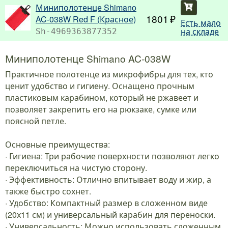
Миниполотенце Shimano
Купить
1801
AC-038W Red F (Красное)
Есть мало
на складе
Sh-4969363877352
Миниполотенце Shimano AC-038W
Практичное полотенце из микрофибры для тех, кто
ценит удобство и гигиену. Оснащено прочным
пластиковым карабином, который не ржавеет и
позволяет закрепить его на рюкзаке, сумке или
поясной петле.
Основные преимущества:
· Гигиена: Три рабочие поверхности позволяют легко
переключиться на чистую сторону.
· Эффективность: Отлично впитывает воду и жир, а
также быстро сохнет.
· Удобство: Компактный размер в сложенном виде
(20х11 см) и универсальный карабин для переноски.
· Универсальность: Можно использовать сложенным