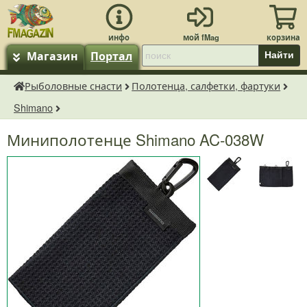
Магазин
Портал
Найти
Рыболовные снасти
Полотенца, салфетки, фартуки
fMagazin.ru
Shimano
Миниполотенце Shimano AC-038W