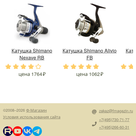
Катушка Shimano
Катушка Shimano Alivio
Кат
Nexave RB
FB
.
.
.
.
.
.
.
.
.
.
.
.
цена
1764
цена
1062
©2008–2026
Ф-Магазин
zakaz@fmagazin.ru
Условия использования сайта
+7(495)730-71-77
+7(495)266-60-31