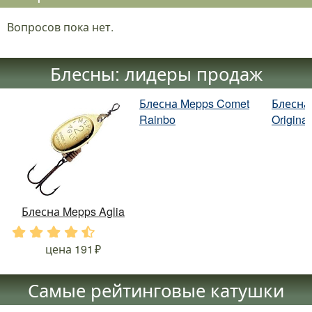
Вопросов пока нет.
Блесны: лидеры продаж
Блесна Mepps Comet
Блесна 
Rainbo
Original
Блесна Mepps Aglia
.
.
.
.
.
цена
191
Самые рейтинговые катушки