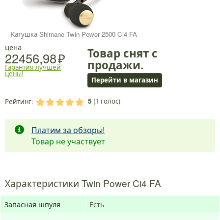
Катушка Shimano Twin Power 2500 Ci4 FA
цена
Товар снят с
22456,98
продажи.
Гарантия лучшей
цены!
Перейти в магазин
5
(
1
голос)
Рейтинг:
.
.
.
.
.
Платим за обзоры!
Товар не участвует
Характеристики Twin Power Ci4 FA
Запасная шпуля
Есть