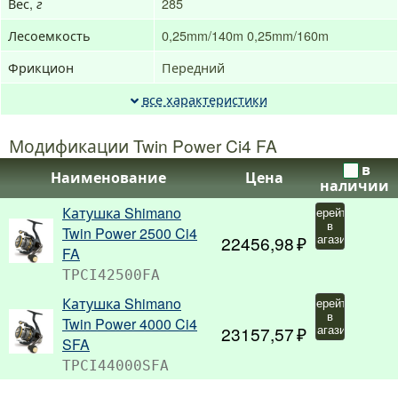
Вес,
285
г
Лесоемкость
0,25mm/140m
0,25mm/160m
Фрикцион
Передний
все характеристики
Модификации Twin Power Ci4 FA
в
Наименование
Цена
наличии
Катушка Shimano
Перейти
в
Twin Power 2500 Ci4
22456,98
магазин
FA
TPCI42500FA
Катушка Shimano
Перейти
в
Twin Power 4000 Ci4
23157,57
магазин
SFA
TPCI44000SFA