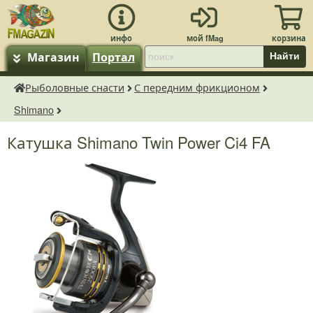
Магазин
Портал
Найти
Рыболовные снасти
С передним фрикционом
fMagazin.ru
Shimano
Катушка Shimano Twin Power Ci4 FA