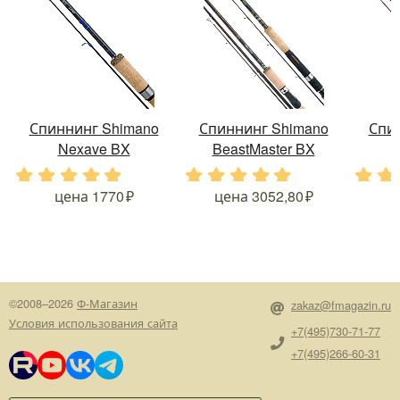
Спиннинг Shimano
Спиннинг Shimano
Спи
Nexave BX
BeastMaster BX
.
.
.
.
.
.
.
.
.
.
.
.
цена
1770
цена
3052,80
©2008–2026
Ф-Магазин
zakaz@fmagazin.ru
Условия использования сайта
+7(495)730-71-77
+7(495)266-60-31