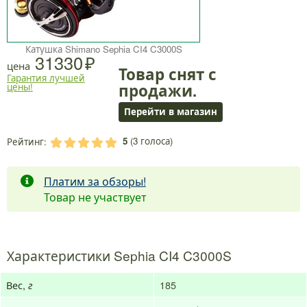
Катушка Shimano Sephia CI4 C3000S
31330
цена
Товар снят с
Гарантия лучшей
продажи.
цены!
Перейти в магазин
5
(
3
голоса)
Рейтинг:
.
.
.
.
.
Платим за обзоры!
Товар не участвует
Характеристики Sephia CI4 C3000S
Вес,
185
г