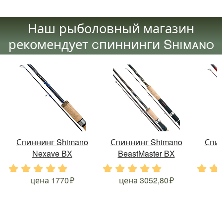
Наш рыболовный магазин
рекомендует cпиннинги Shimano
Спиннинг Shimano
Спиннинг Shimano
Спи
Nexave BX
BeastMaster BX
.
.
.
.
.
.
.
.
.
.
.
.
цена
1770
цена
3052,80