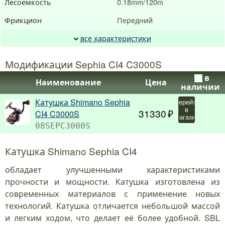
Лесоемкость
0.18mm/120m
Фрикцион
Передний
все характеристики
Модификации Sephia CI4 C3000S
в
Наименование
Цена
наличии
Катушка Shimano Sephia
Перейти
в
31330
CI4 C3000S
магазин
08SEPC3000S
Катушка Shimano Sephia CI4
обладает улучшенными характеристиками
прочности и мощности. Катушка изготовлена из
современных материалов с применение новых
технологий. Катушка отличается небольшой массой
и легким ходом, что делает её более удобной. SBL