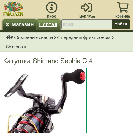
Магазин
Портал
Найти
Рыболовные снасти
С передним фрикционом
fMagazin.ru
Shimano
Катушка Shimano Sephia CI4