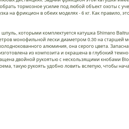
добрать тормозное усилие под любой объект охоты с уч
зка на фрикцион в обеих моделях - 6 кг. Как правило, э
пуль, которыми комплектуется катушка Shimano Baitrun
тров монофильной лески диаметром 0.30 на старшей мо
 холоднокованного алюминия, она серого цвета. Запасн
 изготовлена из композита и окрашена в глубокий темно
снащена двойной рукоятью с нескользящими кнобами Biog
оема, такую рукоять удобно ловить вслепую, чтобы нач