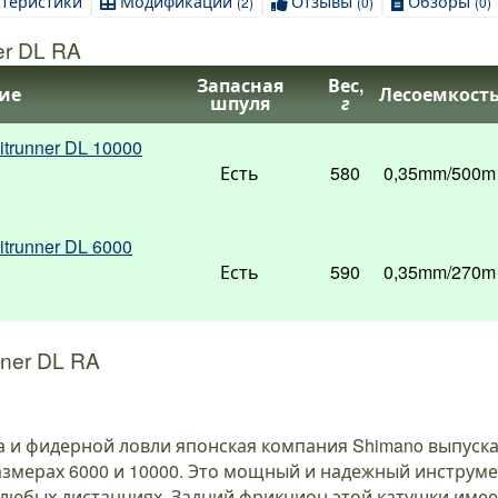
ктеристики
Модификации
Отзывы
Обзоры
(2)
(0)
(0)
er DL RA
Запасная
Вес,
ие
Лесоемкост
шпуля
г
trunner DL 10000
Есть
580
0,35mm/500m
trunner DL 6000
Есть
590
0,35mm/270m
nner DL RA
и фидерной ловли японская компания Shimano выпускае
 размерах 6000 и 10000. Это мощный и надежный инструм
 любых дистанциях. Задний фрикцион этой катушки име