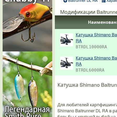
Baitrunner DL RA
Хара
Модификации Baitrunn
Наименован
Катушка Shimano Bai
RA
BTRDL10000RA
Катушка Shimano Bai
RA
BTRDL6000RA
Катушка Shimano Baitru
Для любителей карпфишинга 
Shimano Baitrunner DL RA в
борьбы с крупной рыбой на