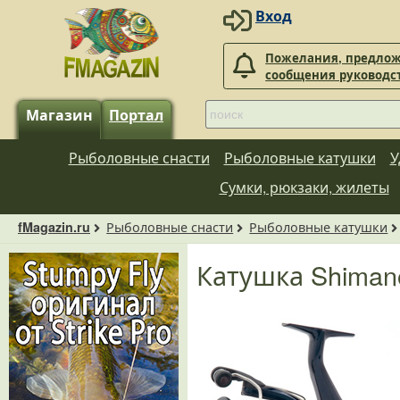
Вход
Пожелания, предлож
сообщения руководс
Магазин
Портал
Рыболовные снасти
Рыболовные катушки
У
Сумки, рюкзаки, жилеты
Рыболовные снасти
Рыболовные катушки
fMagazin.ru
Катушка Shimano