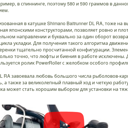
ример, в спиннинге, поэтому 580 и 590 граммов в данно
ием.
изованная в катушке Shimano Baitrunner DL RA, тоже на 
нная японскими конструкторами, позволяет ровно и пло
ельном направлении и буквально за один оборот возвр
икла укладки. Для получения такого алгоритма движен
теренки тщательно просчитанной конфигурации. Элеме
лько точно, что люфты и биения в работе исключены. 
льзуется ролик PowerRoller с желобком особого профил
 DL RA завоевала любовь большого числа рыболовов-ка
, а также за великолепный плавный ход и четкую работ
шка может стать хорошим выбором для установки на тя