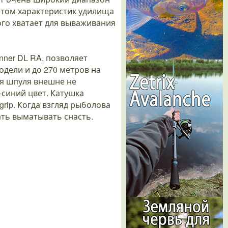
етом характеристик удилища
того хватает для вываживания
ner DL RA, позволяет
дели и до 270 метров на
ая шпуля внешне не
-синий цвет. Катушка
rip. Когда взгляд рыболова
ать выматывать снасть.