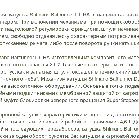
ния, катушка Shimano Baitrunner DL RA оснащена так н
аннером. При включении механизма при помощи скобоо
и над головкой регулировки фрикциона, шпуля начинае
м, свободно отдавая леску с характерным потрескива
опусканием рычага, либо после поворота ручки катушки
mano Baitrunner DL RA изготовлены из композитного мат
ano, он называется XT-7. Главные характеристики этого
Корпус, как и запасная шпуля, окрашен в темно-синий ц
 "ночного неба". Механизм катушки Shimano Baitrunner 
н на высокоточном оборудовании. Основные точки под
йными подшипниками с мембранной защитой от загряз
 муфте блокировки реверсного вращения Super Stopper I
карповой катушке, характеристики мощности достаточн
бороться с самой сильной рыбой, его значение - 4,6:1.
ий и последующих перезабросов, катушка Shimano Baitrun
ки за один оборот рукояти. Вес катушки в карповой лов