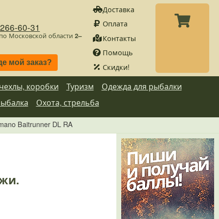
Доставка
Оплата
)266-60-31
 по Московской области
2–
Контакты
Помощь
де мой заказ?
Скидки!
 чехлы, коробки
Туризм
Одежда для рыбалки
рыбалка
Охота, стрельба
mano Baitrunner DL RA
ажи.