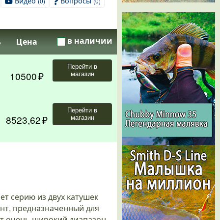
Видео
Вопросы
(0)
(0)
в наличии
ь
Цена
Перейти в
10500
магазин
Перейти в
8523,62
магазин
т серию из двух катушек
ент, предназначенный для
ет очень широкий диапазон