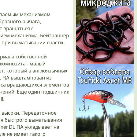
азываемым механизмом
бразного рычага,
т вращаться с
нием механизма. Бейтраннер
 при выматывании снасти.
ериала собственной
 композита - малый
вет, который в англоязычных
DL RA выштампован из
веса вращающихся элементов
нений. Еще один подшипник
I.
о высоки. Передаточное
 Для быстрого выматывания
ner DL RA укладывает на
ле не имеет такого