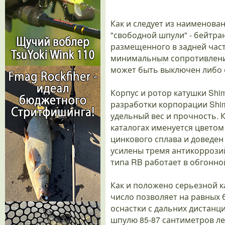
Как и следует из наименова
"свободной шпули" - бейтр
размещенного в задней част
минимальным сопротивление
может быть выключен либо 
Корпус и ротор катушки Shi
разработки корпорации Shim
удельный вес и прочность. 
каталогах именуется цветом
цинкового сплава и доведе
усилены тремя антикоррози
типа RB работает в обгонной
Как и положено серьезной 
число позволяет на равных 
оснастки с дальних дистанц
шпулю 85-87 сантиметров лес