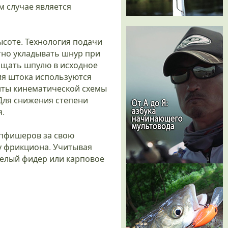
м случае является
высоте. Технология подачи
тно укладывать шнур при
ащать шпулю в исходное
ия штока используются
нты кинематической схемы
Для снижения степени
я.
рпфишеров за свою
у фрикциона. Учитывая
желый фидер или карповое