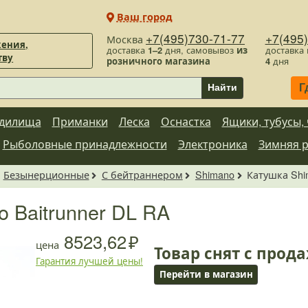
Ваш город
+7(495)730-71-77
+7(495
Москва
ения,
доставка
1–2
дня, самовывоз
из
доставка
тву
розничного магазина
4
дня
Г
Найти
дилища
Приманки
Леска
Оснастка
Ящики, тубусы,
Рыболовные принадлежности
Электроника
Зимняя 
Безынерционные
С бейтраннером
Shimano
Катушка Shi
 Baitrunner DL RA
8523,62
цена
Товар снят с прод
Гарантия лучшей цены!
Перейти в магазин