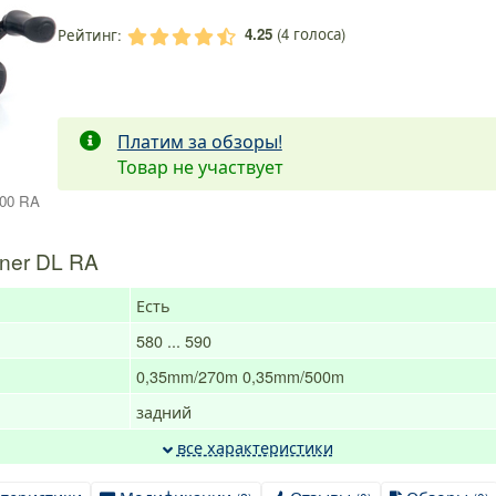
4.25
(
4
голоса)
Рейтинг:
.
.
.
.
.
Платим за обзоры!
Товар не участвует
000 RA
ner DL RA
Есть
580 ... 590
0,35mm/270m
0,35mm/500m
задний
все характеристики