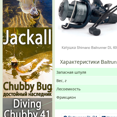
Катушка Shimano Baitrunner DL 6
Характеристики Baitrun
Запасная шпуля
Вес,
г
Лесоемкость
Фрикцион