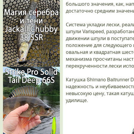
большого значения, как, нап
достаточно средним значен
Система укладки лески, реал
шпули Varispeed, разработа
движении шпули в поступат
положение для следующего ц
овальная и квадратная шес
механизма просчитаны насто
перекрученности лески испо
Катушка Shimano Baitrunner
надежность и неубиваемость
невысокую цену, такая кату
удилище.