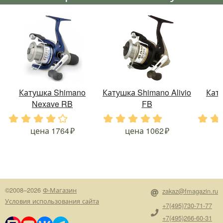
Катушка Shimano
Катушка Shimano Alivio
Кат
Nexave RB
FB
.
.
.
.
.
.
.
.
.
.
.
.
цена
1764
цена
1062
©2008–2026
Ф-Магазин
zakaz@fmagazin.ru
Условия использования сайта
+7(495)730-71-77
+7(495)266-60-31