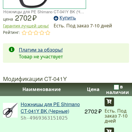
Ножницы для PE Shimano CT-041Y BK (Черные)
2702
Купить
цена
Есть. Под заказ 7-10 дней
Гарантия лучшей цены!
Рейтинг:
.
.
.
.
.
Платим за обзоры!
Товар не участвует
Модификации CT-041Y
в
Наименование
Цена
наличии
Купить
Ножницы для PE Shimano
2702
Есть. Под
CT-041Y BK (Черные)
заказ 7-10
Sh-4969363151025
дней
Купить