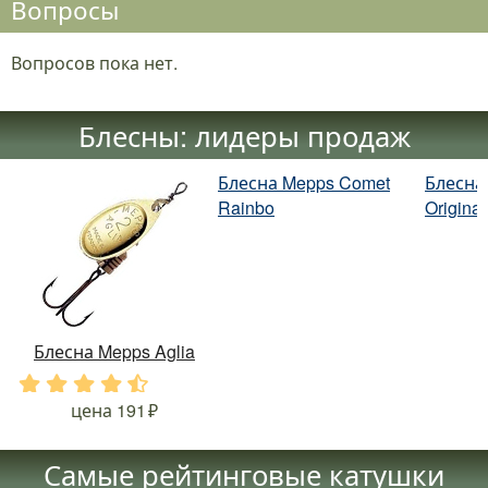
Вопросы
Вопросов пока нет.
Блесны: лидеры продаж
Блесна Mepps Comet
Блесна 
Rainbo
Original
Блесна Mepps Aglia
.
.
.
.
.
цена
191
Самые рейтинговые катушки