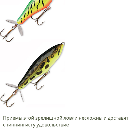
Приемы этой зрелищной ловли несложны и доставят
спиннингисту удовольствие