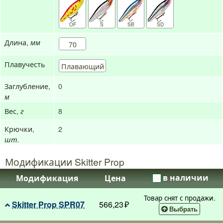
OF
S
SB
SD
Длина,
мм
70
Плавучесть
Плавающий
Заглубление,
0
м
Вес,
8
г
Крючки,
2
шт.
Модификации Skitter Prop
в наличии
Модификация
Цена
Товар снят с продажи.
Skitter Prop SPR07
566,23
Выбрать