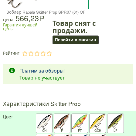
Воблер Rapala Skitter Prop SPR07 (8г) OF
566,23
цена
Товар снят с
Гарантия лучшей
продажи.
цены!
Перейти в магазин
Рейтинг:
.
.
.
.
.
Платим за обзоры!
Товар не участвует
Характеристики Skitter Prop
Цвет
CH
F
FT
GCH
LF