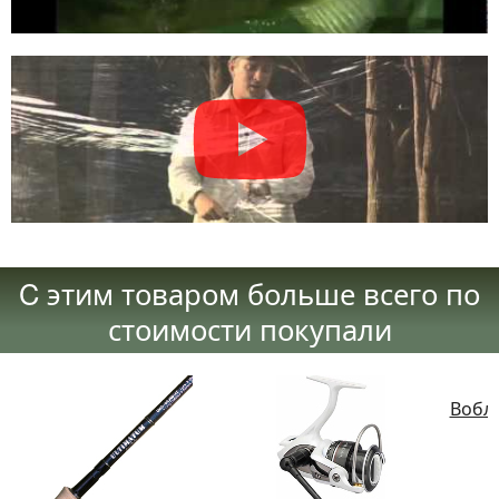
C этим товаром больше всего по
стоимости покупали
Вобле