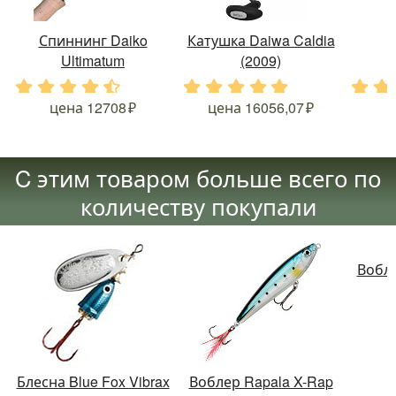
Спиннинг Daiko
Катушка Daiwa Caldia
Ultimatum
(2009)
.
.
.
.
.
.
.
.
.
.
.
.
цена
12708
цена
16056,07
C этим товаром больше всего по
количеству покупали
Вобле
Блесна Blue Fox Vibrax
Воблер Rapala X-Rap