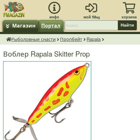
Магазин
Портал
Найти
Рыболовные снасти
Пропбейт
Rapala
fMagazin.ru
Воблер Rapala Skitter Prop