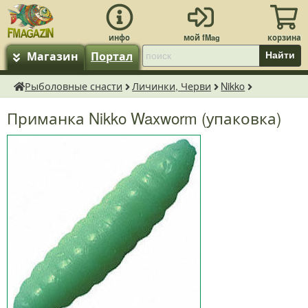
Магазин
Портал
Найти
Рыболовные снасти
Личинки, Черви
Nikko
fMagazin.ru
Приманка Nikko Waxworm (упаковка)