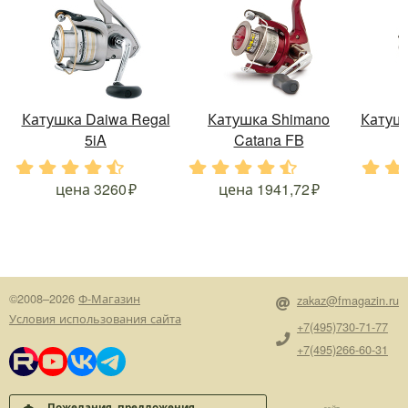
Катушка Daiwa Regal
Катушка Shimano
Катушк
5iA
Catana FB
.
.
.
.
.
.
.
.
.
.
.
.
цена
3260
цена
1941,72
©2008–2026
Ф-Магазин
zakaz@fmagazin.ru
Условия использования сайта
+7(495)730-71-77
+7(495)266-60-31
Пожелания, предложения,