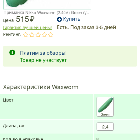
Приманка Nikko Waxworm (2.4см) Green (упаковка - 8шт)
515
Купить
цена
Есть. Под заказ 3-5 дней
Гарантия лучшей цены!
Рейтинг:
.
.
.
.
.
Платим за обзоры!
Товар не участвует
Характеристики Waxworm
Цвет
Green
Длина,
см
2,4
Кол-во в упаковке
8