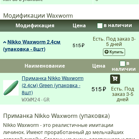
Модификации Waxworm
в наличии
Модификация
Цена
Есть. Под заказ 3-
Nikko Waxworm 2.4см
5 дней
515
(упаковка - 8шт)
Купить
в
Наименование
Цена
наличии
Приманка Nikko Waxworm
Купить
(2.4см) Green (упаковка -
515
Есть. Под
8шт)
заказ 3-5
дней
WXWM24-GR
Приманка Nikko Waxworm (упаковка)
Nikko Waxworm - это реалистичные имитации
личинок. Имеют проработанный до мельчайших