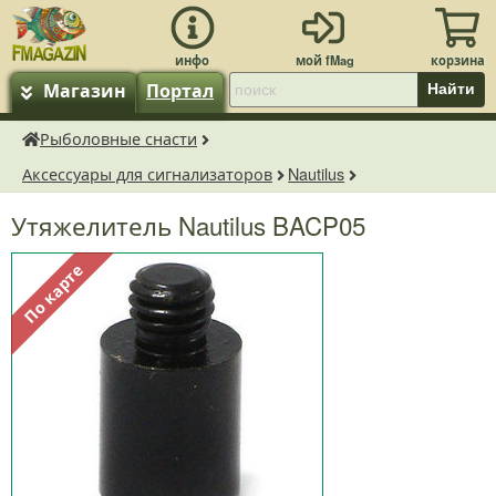
Магазин
Портал
Найти
Рыболовные снасти
fMagazin.ru
Аксессуары для сигнализаторов
Nautilus
Утяжелитель Nautilus BACP05
По карте