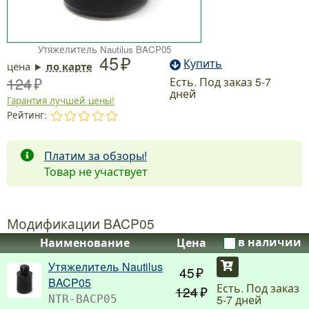
Утяжелитель Nautilus BACP05
45
Купить
цена
по карте
124
Есть. Под заказ 5-7
дней
Гарантия лучшей цены!
Рейтинг:
.
.
.
.
.
Платим за обзоры!
Товар не участвует
Модификации BACP05
в наличии
Наименование
Цена
Утяжелитель Nautilus
Купить
45
BACP05
Есть. Под заказ
124
5-7 дней
NTR-BACP05