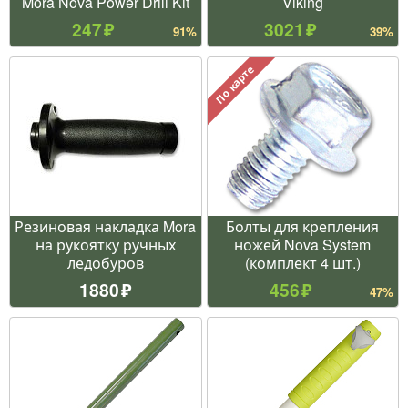
Mora Nova Power Drill Kit
Viking
247
3021
91%
39%
По карте
Резиновая накладка Mora
Болты для крепления
на рукоятку ручных
ножей Nova System
ледобуров
(комплект 4 шт.)
1880
456
47%