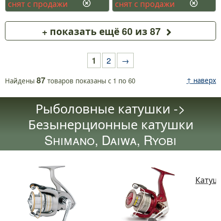
снят с продажи
снят с продажи
+ показать ещё 60 из 87
1
2
→
87
↑ наверх
Найдены
товаров
показаны с
1
по
60
Рыболовные катушки ->
Безынерционные катушки
Shimano, Daiwa, Ryobi
Катушк