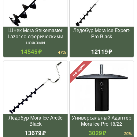
Шнек Mora Strikemaster
Ледобур Mora Ice Expert-
Lazer со сферическими
Pro Black
ножами
14545
12119
47%
По карте
Ледобур Mora Ice Arctic
Универсальный Адаптер
Black
Mora Ice Pro 18/22
13679
3029
20%