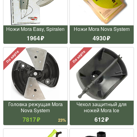
Ножи Mora Easy, Spiralen
Ножи Mora Nova System
1964
4930
По карте
По карте
Головка режущая Mora
Чехол защитный для
Nova System
ножей Mora Ice
7817
612
23%