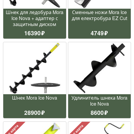
Шнек для ледобура Mora
Сменные ножи Mora Ice
Ice Nova + адаптер с
для електробура EZ Cut
защитным диском
16390
4749
Шнек Mora Ice Nova
Удлинитель шнека Mora
Ice Nova
28900
8600
По карте
По карте