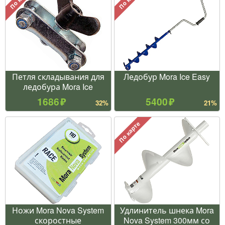
Петля складывания для
Ледобур Mora Ice Easy
ледобура Mora Ice
1686
5400
32%
21%
По карте
Ножи Mora Nova System
Удлинитель шнека Mora
скоростные
Nova System 300мм со