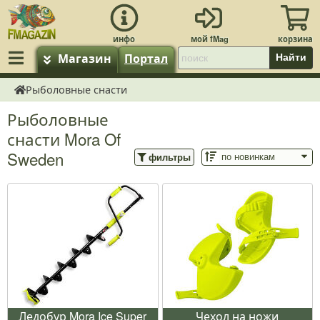
Магазин
Портал
Найти
Рыболовные снасти
fMagazin.ru
Рыболовные
снасти Mora Of
Sweden
фильтры
Ледобур Mora Ice Super
Чехол на ножи