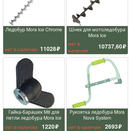
Ледобур Mora Ice Chrome
Шнек для мотоледобура
Mora Ice
нет в
10737,60
11028
нет в наличии
наличии
Гайка-барашек M8 для
Рукоятка ледобура Mora
петли ледобура Mora Ice
Nova System
1220
2693
нет в наличии
нет в наличии