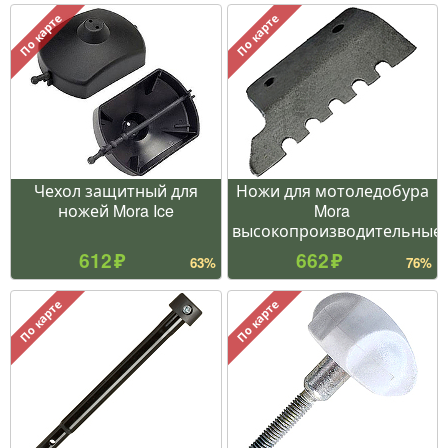
По карте
По карте
Чехол защитный для
Ножи для мотоледобура
ножей Mora Ice
Mora
высокопроизводительные
612
662
63%
76%
По карте
По карте