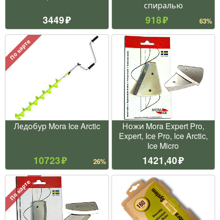
спиралью
3449
918
63%
По карте
Ледобур Mora Ice Arctic
Ножи Mora Expert Pro,
Expert, Ice Pro, Ice Arctic,
Ice Micro
10723
1421,40
26%
По карте