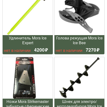
Удлинитель Mora Ice
Голова режущая Mora Ice
Expert
Ice Bee
4200
7270
нет в наличии
нет в наличии
Ножи Mora Strikemaster
Шнек для электро/
зубчатые сферические
мотоледобуров Mora Ice