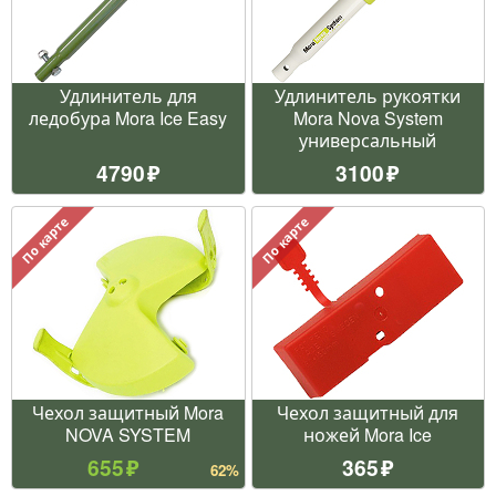
Удлинитель для
Удлинитель рукоятки
ледобура Mora Ice Easy
Mora Nova System
универсальный
4790
3100
По карте
По карте
Чехол защитный Mora
Чехол защитный для
NOVA SYSTEM
ножей Mora Ice
655
365
62%