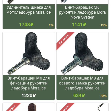
Удлинитель шнека для
Винт-барашек М6
мотоледобура Mora Ice
рукоятки ледобура Mora
Nova System
1748
1141
1%
19%
По карте
Винт-барашек М6 для
Винт-барашек М8 для
фиксации рукоятки
осевого замка рукоятки
ледобура Mora Ice
ледобура Mora Ice
1220
634
35%
По карте
По карте