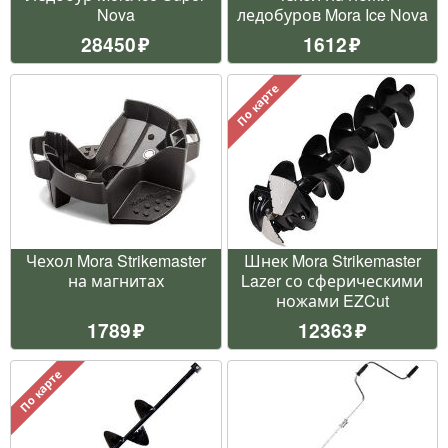
Nova
ледобуров Mora Ice Nova
28450
1612
По карте
Чехол Mora Strikemaster
Шнек Mora Strikemaster
на магнитах
Lazer со сферическими
ножами EZCut
1789
12363
По карте