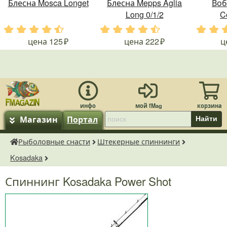
Блесна Mosca Longet
Блесна Mepps Aglia
Воб
Long 0/1/2
C
.
.
.
.
.
.
.
.
.
.
.
.
цена
125
цена
222
ц
Магазин
Портал
Найти
Рыболовные снасти
Штекерные спиннинги
fMagazin.ru
Kosadaka
Спиннинг Kosadaka Power Shot