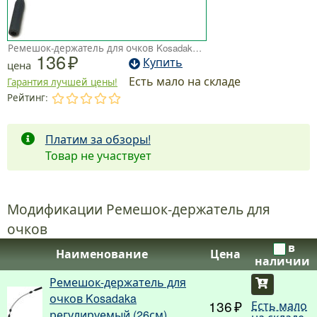
Ремешок-держатель для очков Kosadaka регулируемый (26см)
136
Купить
цена
Есть мало на складе
Гарантия лучшей цены!
Рейтинг:
.
.
.
.
.
Платим за обзоры!
Товар не участвует
Модификации Ремешок-держатель для
очков
в
Наименование
Цена
наличии
Ремешок-держатель для
Купить
очков Kosadaka
136
Есть мало
регулируемый (26см)