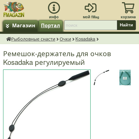
Магазин
Портал
Найти
Рыболовные снасти
Очки
Kosadaka
fMagazin.ru
Ремешок-держатель для очков
Kosadaka регулируемый