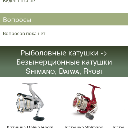
Видео пока нет.
Вопросы
Вопросов пока нет.
Рыболовные катушки ->
Безынерционные катушки
Shimano, Daiwa, Ryobi
Катушка Daiwa Regal
Катушка Shimano
Катушк