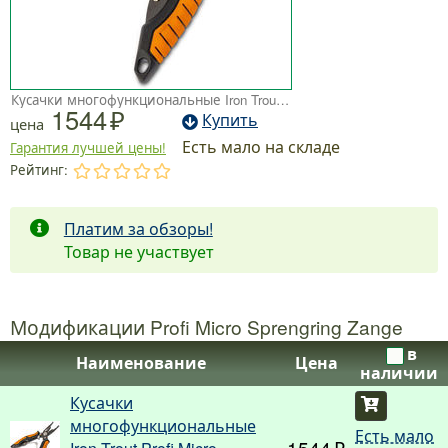
Кусачки многофункциональные Iron Trout Profi Micro Sprengring Zange
1544
Купить
цена
Есть мало на складе
Гарантия лучшей цены!
Рейтинг:
.
.
.
.
.
Платим за обзоры!
Товар не участвует
Модификации Profi Micro Sprengring Zange
в
Наименование
Цена
наличии
Кусачки
Купить
многофункциональные
Есть мало
1544