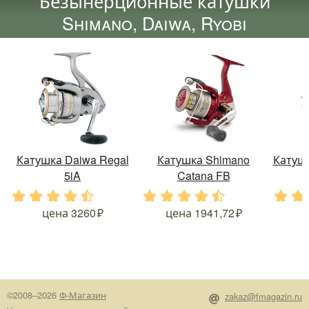
Безынерционные катушки
Shimano, Daiwa, Ryobi
Катушка Daiwa Regal
Катушка Shimano
Катушк
5iA
Catana FB
.
.
.
.
.
.
.
.
.
.
.
.
цена
3260
цена
1941,72
©2008–2026
Ф-Магазин
zakaz@fmagazin.ru