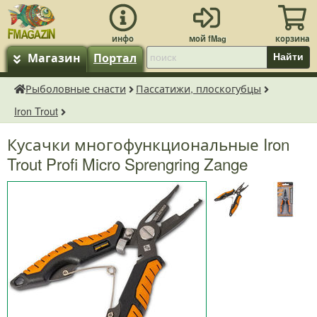
Магазин
Портал
Найти
Рыболовные снасти
Пассатижи, плоскогубцы
fMagazin.ru
Iron Trout
Кусачки многофункциональные Iron
Trout Profi Micro Sprengring Zange