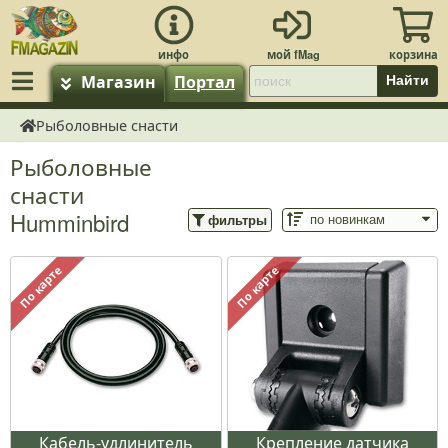
Магазин
Портал
Найти
Рыболовные снасти
fMagazin.ru
Рыболовные
снасти
Humminbird
фильтры
По карте
По карте
Кабель-удлинитель
Крепление датчика