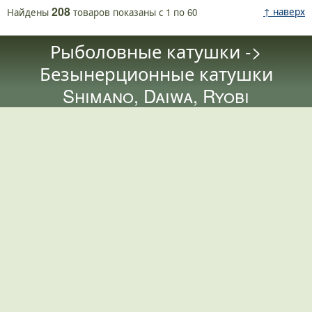
208
↑ наверх
Найдены
товаров
показаны с
1
по
60
Рыболовные катушки ->
Безынерционные катушки
Shimano, Daiwa, Ryobi
Катушк
Катушка Daiwa Regal
Катушка Shimano
5iA
Catana FB
.
.
.
.
.
.
.
.
.
.
.
.
цена
3260
цена
1941,72