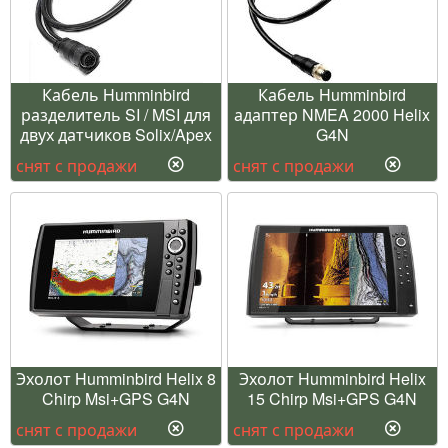
Кабель Humminbird
Кабель Humminbird
разделитель SI / MSI для
адаптер NMEA 2000 Helix
двух датчиков Solix/Apex
G4N
снят с продажи
снят с продажи
Эхолот Humminbird Helix 8
Эхолот Humminbird Helix
Chirp Msi+GPS G4N
15 Chirp Msi+GPS G4N
снят с продажи
снят с продажи