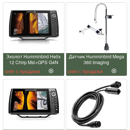
Эхолот Humminbird Helix
Датчик Humminbird Mega
12 Chirp Msi+GPS G4N
360 Imaging
снят с продажи
снят с продажи