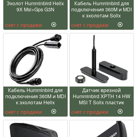
Эхолот Humminbird Helix
Кабель Humminbird для
9X Msi+Gps G3N
подключения 360M и MDI
к эхолотам Solix
снят с продажи
снят с продажи
Кабель Humminbird для
Датчик врезной
подключения 360M и MDI
Humminbird XPTH 14 HW
к эхолотам Helix
MSI T Solix пластик
снят с продажи
снят с продажи