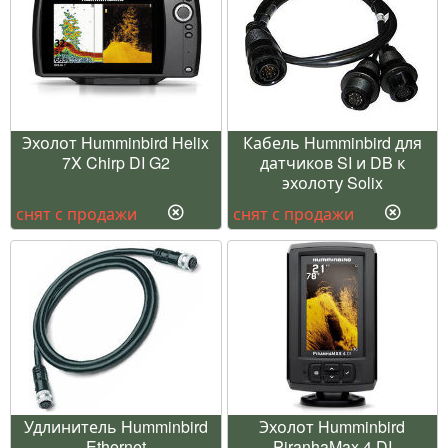
Эхолот Humminbird Helix
Кабель Humminbird для
7X Chirp DI G2
датчиков SI и DB к
эхолоту Solix
снят с продажи
снят с продажи
Удлинитель Humminbird
Эхолот Humminbird
Ethernet
PiranhaMax 4 DI