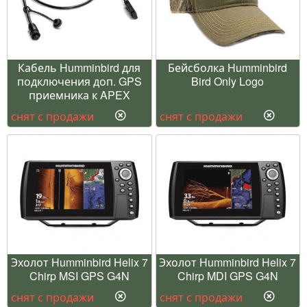
Кабель Humminbird для
Бейсболка Humminbird
подключения доп. GPS
Bird Only Logo
приемника к APEX
снят с продажи
снят с продажи
Эхолот Humminbird Helix 7
Эхолот Humminbird Helix 7
Chirp MSI GPS G4N
Chirp MDI GPS G4N
снят с продажи
снят с продажи