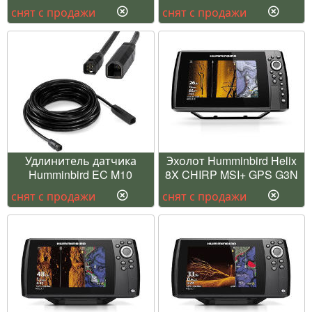
снят с продажи
снят с продажи
Удлинитель датчика
Эхолот Humminbird Helix
Humminbird EC M10
8X CHIRP MSI+ GPS G3N
снят с продажи
снят с продажи