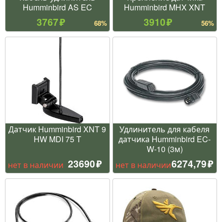
Humminbird AS EC
Humminbird MHX XNT
3767
3910
68%
56%
Датчик Humminbird XNT 9
Удлинитель для кабеля
HW MDI 75 T
датчика Humminbird EC-
W-10 (3м)
23690
6274,79
нет в наличии
нет в наличии