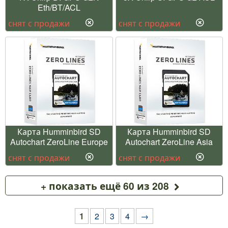
Eth/BT/ACL
снят с продажи
снят с продажи
Карта Humminbird SD
Карта Humminbird SD
Autochart ZeroLine Europe
Autochart ZeroLine Asia
снят с продажи
снят с продажи
+ показать ещё 60 из 208
1
2
3
4
→