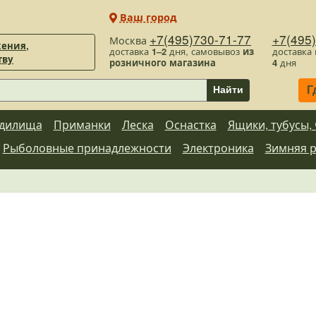
Ваш город
+7(495)730-71-77
+7(495
Москва
ения,
доставка
1–2
дня, самовывоз
из
доставка
тву
розничного магазина
4
дня
Г
Найти
дилища
Приманки
Леска
Оснастка
Ящики, тубусы,
Рыболовные принадлежности
Электроника
Зимняя 