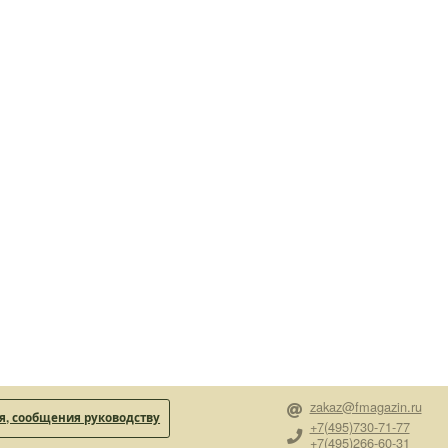
zakaz@fmagazin.ru
, сообщения руководству
+7(495)730-71-77
+7(495)266-60-31