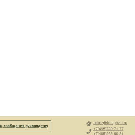
zakaz@fmagazin.ru
, сообщения руководству
+7(495)730-71-77
+7(495)266-60-31