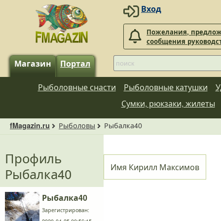
Вход
Пожелания, предлож
сообщения руководс
Магазин
Портал
Рыболовные снасти
Рыболовные катушки
У
Сумки, рюкзаки, жилеты
Рыболовы
Рыбалка40
fMagazin.ru
Профиль
Имя
Кирилл Максимов
Рыбалка40
Рыбалка40
Зарегистрирован: