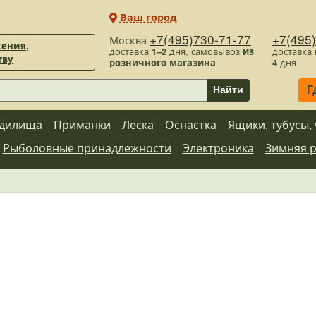
Ваш город
+7(495)730-71-77
+7(495
Москва
ения,
доставка
1–2
дня, самовывоз
из
доставка
тву
розничного магазина
4
дня
Г
Найти
дилища
Приманки
Леска
Оснастка
Ящики, тубусы,
Рыболовные принадлежности
Электроника
Зимняя 