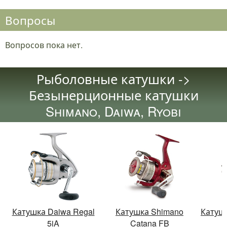
Вопросы
Вопросов пока нет.
Рыболовные катушки ->
Безынерционные катушки
Shimano, Daiwa, Ryobi
Катушка Daiwa Regal
Катушка Shimano
Катушк
5iA
Catana FB