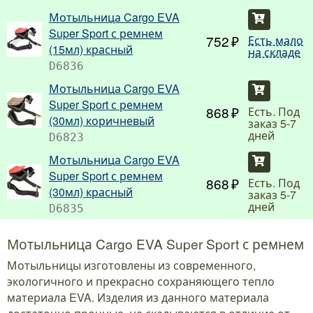
Мотыльница Cargo EVA
Купить
Super Sport с ремнем
752
Есть мало
(15мл) красный
на складе
D6836
Мотыльница Cargo EVA
Купить
Super Sport с ремнем
868
Есть. Под
(30мл) коричневый
заказ 5-7
дней
D6823
Мотыльница Cargo EVA
Купить
Super Sport с ремнем
868
Есть. Под
(30мл) красный
заказ 5-7
дней
D6835
Мотыльница Cargo EVA Super Sport с ремнем
Мотыльницы изготовлены из современного,
экологичного и прекрасно сохраняющего тепло
материала EVA. Изделия из данного материала