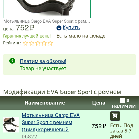
Мотыльница Cargo EVA Super Sport с ремнем (15мл) коричневый
752
Купить
цена
Есть мало на складе
Гарантия лучшей цены!
Рейтинг:
.
.
.
.
.
Платим за обзоры!
Товар не участвует
Модификации EVA Super Sport с ремнем
в
Наименование
Цена
наличии
Мотыльница Cargo EVA
Купить
Super Sport с ремнем
752
Есть. Под
(15мл) коричневый
заказ 5-7
дней
D6822