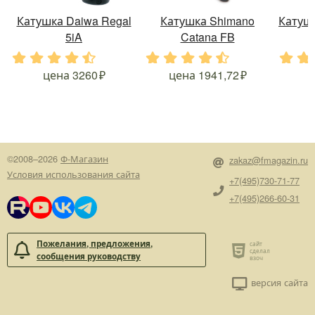
Катушка Daiwa Regal
Катушка Shimano
Катушк
5iA
Catana FB
.
.
.
.
.
.
.
.
.
.
.
.
цена
3260
цена
1941,72
©2008–2026
Ф-Магазин
zakaz@fmagazin.ru
Условия использования сайта
+7(495)730-71-77
+7(495)266-60-31
Пожелания, предложения,
сообщения руководству
версия сайта