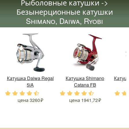
Рыболовные катушки ->
Безынерционные катушки
Shimano, Daiwa, Ryobi
Катушка Daiwa Regal
Катушка Shimano
Катушк
5iA
Catana FB
.
.
.
.
.
.
.
.
.
.
.
.
цена
3260
цена
1941,72