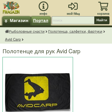
Магазин
Портал
Найти
Рыболовные снасти
Полотенца, салфетки, фартуки
fMagazin.ru
Avid Carp
Полотенце для рук Avid Carp