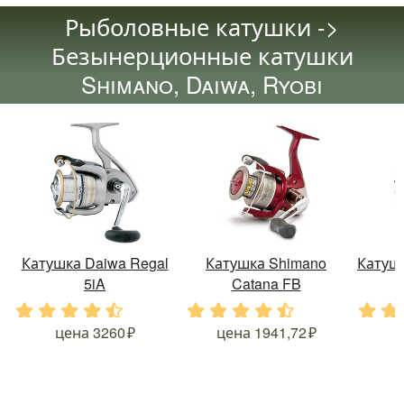
Рыболовные катушки ->
Безынерционные катушки
Shimano, Daiwa, Ryobi
Катушка Daiwa Regal
Катушка Shimano
Катушк
5iA
Catana FB
.
.
.
.
.
.
.
.
.
.
.
.
цена
3260
цена
1941,72