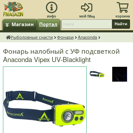
Магазин
Портал
Найти
Рыболовные снасти
Фонари
Anaconda
fMagazin.ru
Фонарь налобный с УФ подсветкой
Anaconda Vipex UV-Blacklight