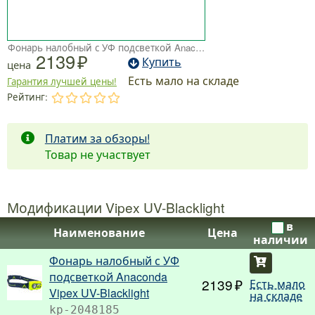
Фонарь налобный с УФ подсветкой Anaconda Vipex UV-Blacklight
2139
Купить
цена
Есть мало на складе
Гарантия лучшей цены!
Рейтинг:
.
.
.
.
.
Платим за обзоры!
Товар не участвует
Модификации Vipex UV-Blacklight
в
Наименование
Цена
наличии
Фонарь налобный с УФ
Купить
подсветкой Anaconda
2139
Есть мало
Vipex UV-Blacklight
на складе
kp-2048185