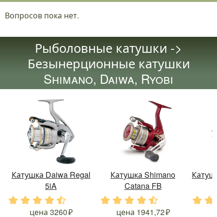
Вопросов пока нет.
Рыболовные катушки ->
Безынерционные катушки
Shimano, Daiwa, Ryobi
Катушка Daiwa Regal
Катушка Shimano
Катушк
5iA
Catana FB
.
.
.
.
.
.
.
.
.
.
.
.
цена
3260
цена
1941,72