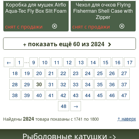
Коробка для мушек Airflo
Чехол для очков Flying
Aqua-Tec Fly Box Slit Foam
Fisherman Shell Case with
Zipper
снят с продажи
снят с продажи
+ показать ещё 60 из 2824
…
←
1
9
10
11
12
13
14
15
16
17
18
19
20
21
22
23
24
25
26
27
28
29
30
31
32
33
34
35
36
37
38
39
40
41
42
43
44
45
46
47
48
→
2824
↑ наверх
Найдены
товара
показаны с
1741
по
1800
Рыболовные катушки ->