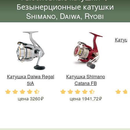
Безынерционные катушки
Shimano, Daiwa, Ryobi
Катушк
Катушка Daiwa Regal
Катушка Shimano
5iA
Catana FB
.
.
.
.
.
.
.
.
.
.
.
.
цена
3260
цена
1941,72