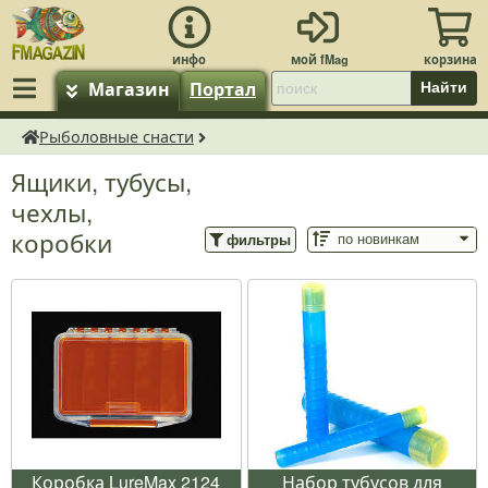
Магазин
Портал
Найти
Рыболовные снасти
fMagazin.ru
Ящики, тубусы,
чехлы,
коробки
фильтры
Коробка LureMax 2124
Набор тубусов для