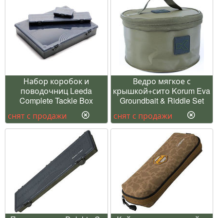
Набор коробок и
Ведро мягкое с
поводочниц Leeda
крышкой+сито Korum Eva
Complete Tackle Box
Groundbait & Riddle Set
снят с продажи
снят с продажи