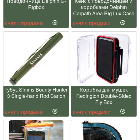
Поводочница Delphin C-
Кейс с поводочницей и
Rigbox
коробками Delphin
Carpath Area Rig Lux Case
снят с продажи
снят с продажи
Тубус Simms Bounty Hunter
Коробка для мушек
3 Single-hand Rod Canon
Redington Double-Sided
Fly Box
снят с продажи
снят с продажи