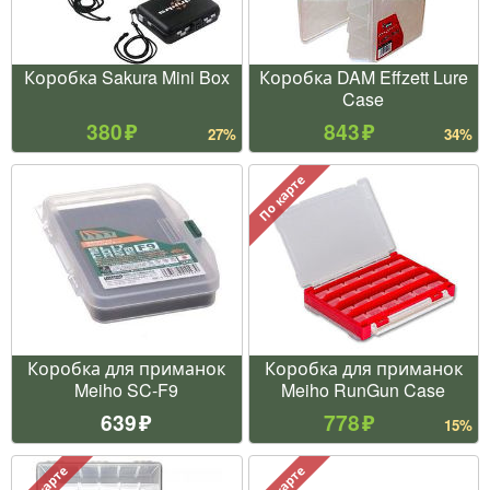
Коробка Sakura Mini Box
Коробка DAM Effzett Lure
Case
380
843
27%
34%
По карте
Коробка для приманок
Коробка для приманок
Meiho SC-F9
Meiho RunGun Case
639
778
15%
По карте
По карте