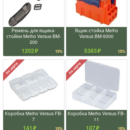
Ремень для ящика-
Ящик-стойка Meiho
стойки Meiho Versus BM-
Versus BM-5000
200
1202
5383
15%
15%
По карте
По карте
Коробка Meiho Versus FB-
Коробка Meiho Versus FB-
7
11
141
107
15%
15%