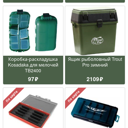
Коробка-раскладушка
Ящик рыболовный Trout
Kosadaka для мелочей
Pro зимний
TB2400
97
2109
По карте
По карте