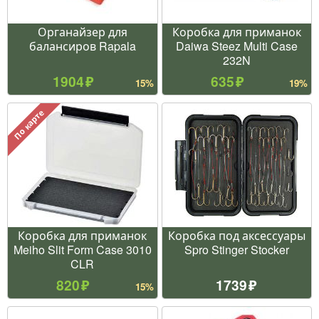
Органайзер для
Коробка для приманок
балансиров Rapala
Daiwa Steez Multi Case
232N
1904
635
15%
19%
По карте
Коробка для приманок
Коробка под аксессуары
Meiho Slit Form Case 3010
Spro Stinger Stocker
CLR
820
1739
15%