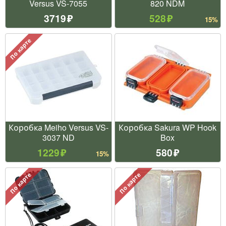
Versus VS-7055
820 NDM
3719
528
15%
По карте
Коробка Meiho Versus VS-
Коробка Sakura WP Hook
3037 ND
Box
1229
580
15%
По карте
По карте