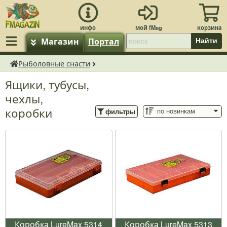
Магазин
Портал
Найти
Рыболовные снасти
fMagazin.ru
Ящики, тубусы,
чехлы,
коробки
фильтры
Коробка LureMax 5314
Коробка LureMax 5313