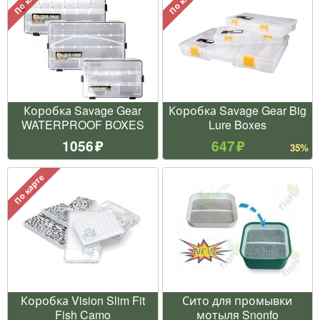
Коробка Savage Gear
Коробка Savage Gear Big
WATERPROOF BOXES
Lure Boxes
1056
647
35%
По карте
Коробка Vision Slim Fit
Сито для промывки
Fish Camo
мотыля Snonfo