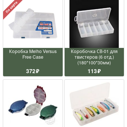
По карте
Коробка Meiho Versus
Коробочка СВ-01 для
Free Case
твистеров (6 отд.)
(180*100*30мм)
372
113