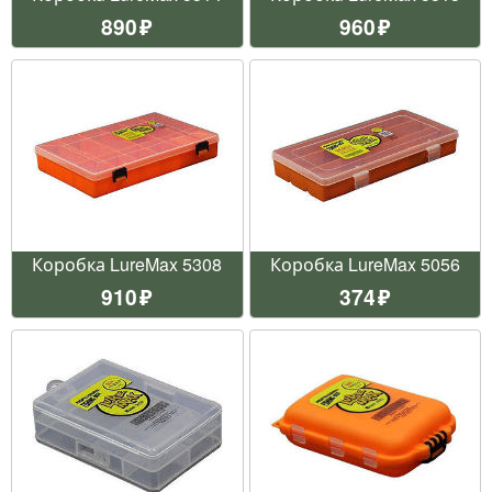
890
960
Коробка LureMax 5308
Коробка LureMax 5056
910
374