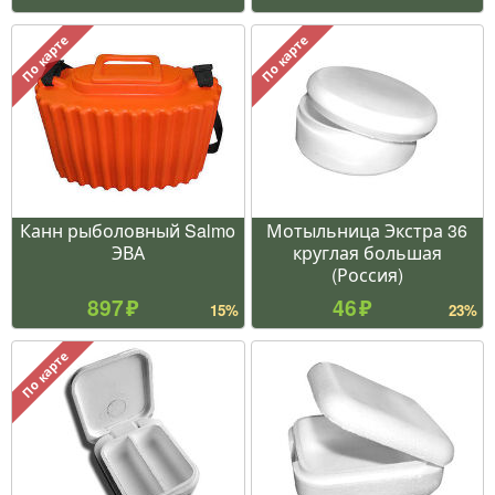
По карте
По карте
Канн рыболовный Salmo
Мотыльница Экстра 36
ЭВА
круглая большая
(Россия)
897
46
15%
23%
По карте