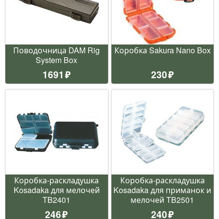
Поводочница DAM Rig
Коробка Sakura Nano Box
System Box
1691
230
Коробка-раскладушка
Коробка-раскладушка
Kosadaka для мелочей
Kosadaka для приманок и
TB2401
мелочей TB2501
246
240