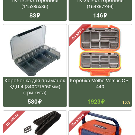
ТК-12 2-х сторонняя
ТК-23 2-х сторонняя
(115х85х35)
(154х97х46)
83
146
По карте
Коробочка для приманок
Коробка Meiho Versus CB-
КДП-4 (340*215*50мм)
440
(Три кита)
580
1923
15%
По карте
По карте