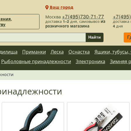
Ваш город
+7(495)730-71-77
+7(495
Москва
ения,
доставка
1–2
дня, самовывоз
из
доставка
тву
розничного магазина
4
дня
Г
Найти
дилища
Приманки
Леска
Оснастка
Ящики, тубусы,
Рыболовные принадлежности
Электроника
Зимняя 
жности
ринадлежности