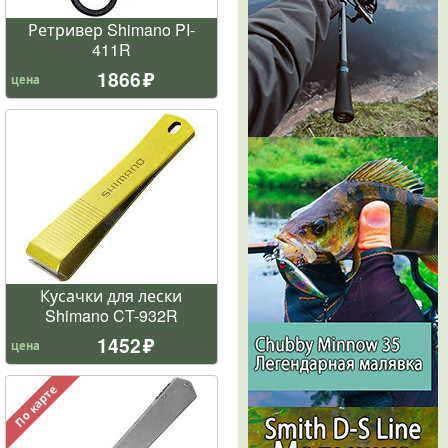
Ретривер Shimano PI-
411R
1866
цена
Кусачки для лески
Shimano CT-932R
1452
цена
По карте