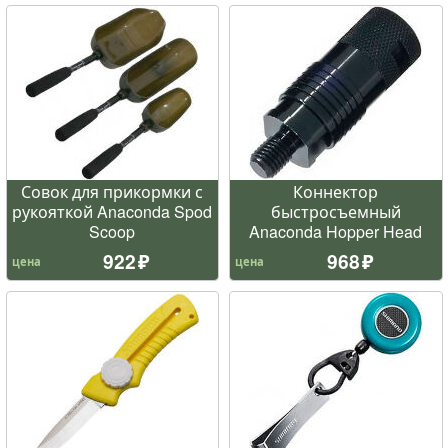
Совок для прикормки с
Коннектор
рукояткой Anaconda Spod
быстросъемный
Scoop
Anaconda Hopper Head
922
968
цена
цена