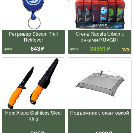
Ретривер Stream Trail
Стенд Rapala Urban с
Retriever
очками RUVGD1
643
33991
цена
цена
15%
Нож Akara Stainless Steel
Подъёмник с окантовкой
King