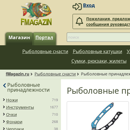
Вход
Пожелания, предлож
сообщения руководс
Магазин
Портал
Рыболовные снасти
Рыболовные катушки
У
Сумки, рюкзаки, жилеты
Рыболовные снасти
Рыболовные принадле
fMagazin.ru
Рыболовные
Рыболовные п
принадлежности
Ножи
719
Инструменты
1677
Очки
710
Фонари
268
Черпаки
38