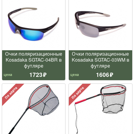
Очки поляризационные
Очки поляризационные
Kosadaka SGTAC-04BR в
Kosadaka SGTAC-03WM в
футляре
футляре
1723
1606
цена
цена
По карте
По карте