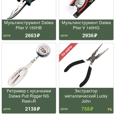
Мультинструмент Daiwa
Мультинструмент Daiwa
Plier V 150HB
Plier V 140HG
2663
2936
цена
цена
По карте
Ретривер с кусачками
Экстрактор
Daiwa Puti Rigger NS
металлический Lucky
Reel+R
John
2138
758
цена
цена
1%