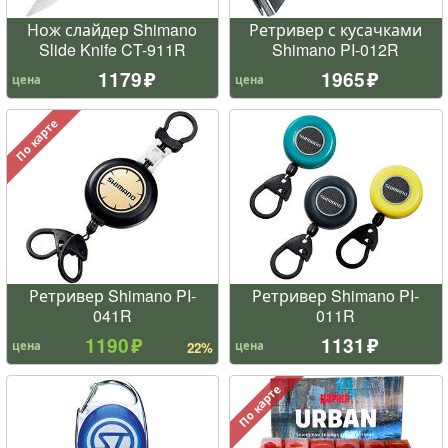
Нож слайдер Shimano
Ретривер с кусачками
Slide Knife CT-911R
Shimano PI-012R
1179
1965
цена
цена
По карте
Ретривер Shimano PI-
Ретривер Shimano PI-
041R
011R
1190
1131
цена
цена
22%
По карте