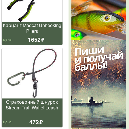
Карцанг Madcat Unhooking
Pliers
1652
цена
Страховочный шнурок
Stream Trail Wallet Leash
472
цена