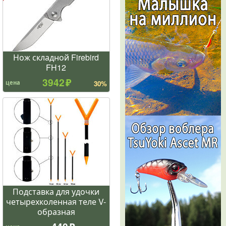
Нож складной Firebird
FH12
3942
цена
30%
Подставка для удочки
четырехколенная теле V-
образная