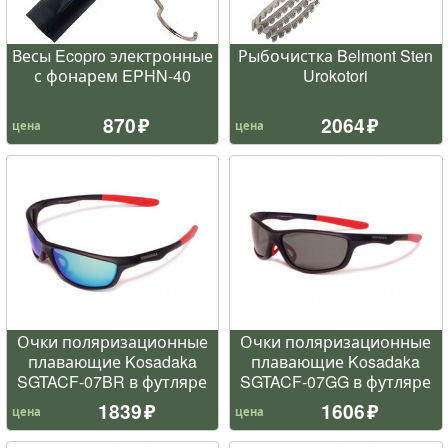
Весы Ecopro электронные
Рыбочистка Belmont Sten
с фонарем EPHN-40
Urokotori
870
2064
цена
цена
Очки поляризационные
Очки поляризационные
плавающие Kosadaka
плавающие Kosadaka
SGTACF-07BR в футляре
SGTACF-07GG в футляре
1839
1606
цена
цена