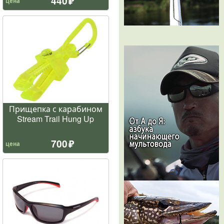
440
цена
Прищепка с карабином
Stream Trail Hung Up
700
цена