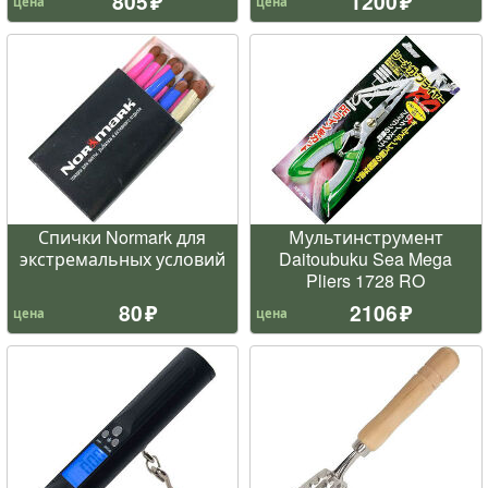
805
1200
цена
цена
Спички Normark для
Мультинструмент
экстремальных условий
Daitoubuku Sea Mega
Pliers 1728 RO
80
2106
цена
цена