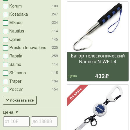
Korum
103
Kosadaka
247
Mikado
234
Nautilus
114
Opinel
145
Preston Innovations
225
Багор телескопический
Rapala
259
Namazu N-WFT-4
Salmo
114
Shimano
115
432
цена
Traper
134
Россия
По карте
154
показать все
Цена,
₽