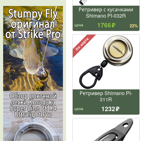
Ретривер с кусачками
Shimano PI-032R
1766
цена
22%
По карте
Ретривер Shimano PI-
311R
1232
цена