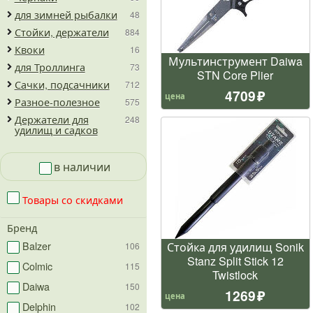
для зимней рыбалки
48
Стойки, держатели
884
Квоки
16
Мультинструмент Daiwa
для Троллинга
73
STN Core Plier
Сачки, подсачники
712
4709
цена
Разное-полезное
575
Держатели для
248
удилищ и садков
в наличии
Товары со скидками
Бренд
Balzer
Стойка для удилищ Sonik
106
Stanz Split Stick 12
Colmic
115
Twistlock
Daiwa
150
1269
цена
Delphin
102