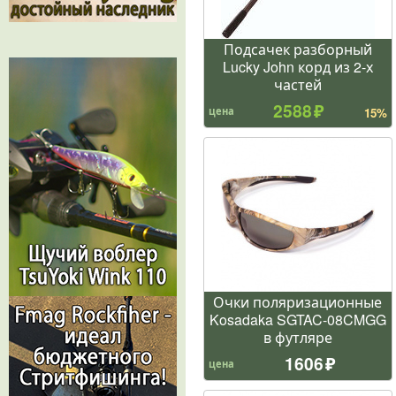
Подсачек разборный
Lucky John корд из 2-х
частей
2588
цена
15%
Очки поляризационные
Kosadaka SGTAC-08CMGG
в футляре
1606
цена