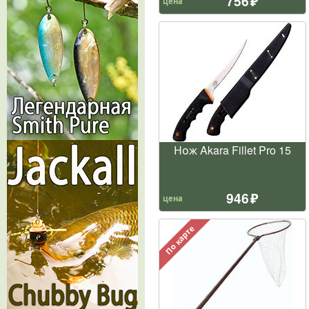
756
цена
Нож Akara Fillet Pro 15
946
цена
По карте