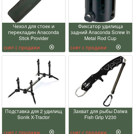
Чехол для стоек и
Фиксатор удилища
перекладин Anaconda
задний Anaconda Screw In
Stick Provider
Metal Rod Cup
снят с продажи
снят с продажи
Подставка для 2 удилищ
Захват для рыбы Daiwa
Sonik X-Tractor
Fish Grip V230
снят с продажи
снят с продажи