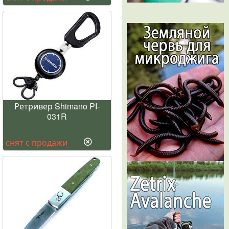
Ретривер Shimano PI-
031R
снят с продажи