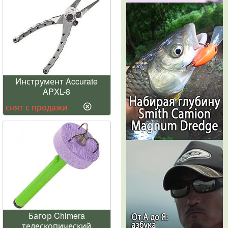
Инструмент Accurate
APXL-8
снят с продажи
Багор Chimera
телескопический