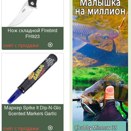
Нож складной Firebird
FH923
снят с продажи
Маркер Spike It Dip-N-Glo
Scented Markers Garlic
снят с продажи