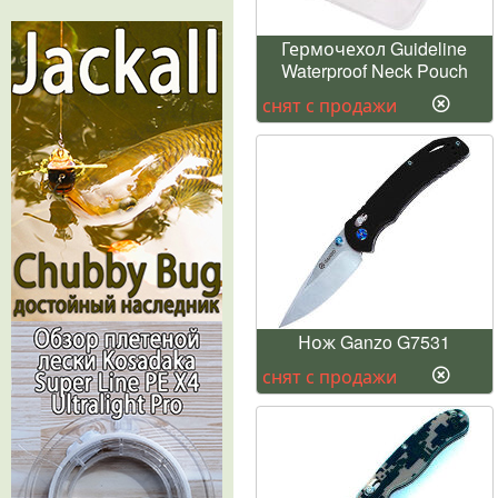
Гермочехол Guideline
Waterproof Neck Pouch
снят с продажи
Нож Ganzo G7531
снят с продажи