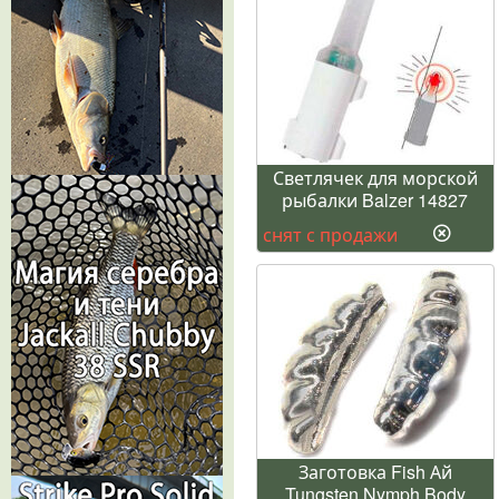
Светлячек для морской
рыбалки Balzer 14827
снят с продажи
Заготовка Fish Ай
Tungsten Nymph Body