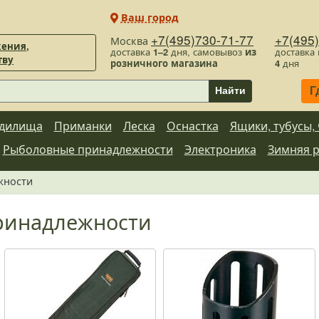
Ваш город
+7(495)730-71-77
+7(495
Москва
ения,
доставка
1–2
дня, самовывоз
из
доставка
тву
розничного магазина
4
дня
Г
Найти
дилища
Приманки
Леска
Оснастка
Ящики, тубусы,
Рыболовные принадлежности
Электроника
Зимняя 
жности
ринадлежности