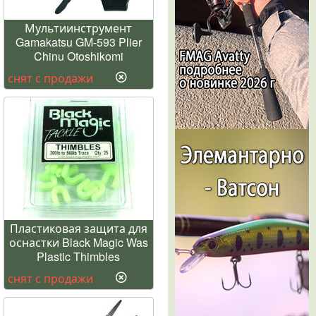
Мультиинструмент
Gamakatsu GM-593 Plier
Chinu Otoshikomi
снят с продажи
Пластиковая защита для
оснастки Black Magic Was
Plastic Thimbles
снят с продажи