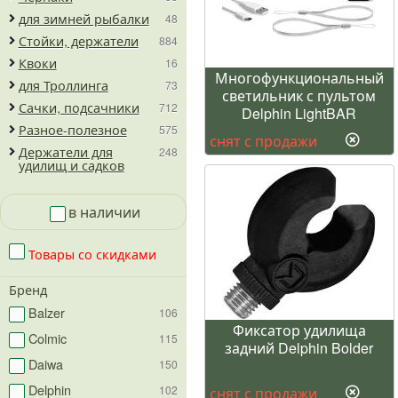
для зимней рыбалки
48
Стойки, держатели
884
Квоки
16
Многофункциональный
для Троллинга
73
светильник с пультом
Сачки, подсачники
712
Delphin LightBAR
Разное-полезное
575
снят с продажи
Держатели для
248
удилищ и садков
в наличии
Товары со скидками
Бренд
Balzer
106
Фиксатор удилища
Colmic
115
задний Delphin Bolder
Daiwa
150
Delphin
102
снят с продажи