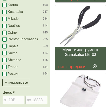
Korum
103
Kosadaka
247
Mikado
234
Nautilus
114
Opinel
145
Preston Innovations
225
Rapala
259
Мультиинструмент
Salmo
114
Gamakatsu LE103
Shimano
115
снят с продажи
Traper
134
Россия
154
показать все
Цена,
₽