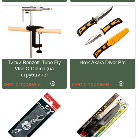
Тиски Renzetti Tube Fly
Нож Akara Diver Pro
Vise C-Clamp (на
струбцине)
снят с продажи
снят с продажи