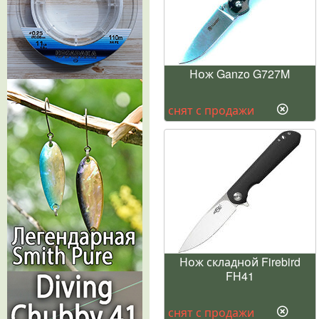
Нож Ganzo G727M
снят с продажи
Нож складной Firebird
FH41
снят с продажи