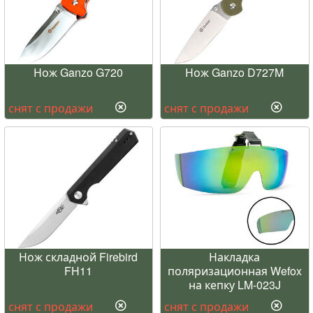
Нож Ganzo G720
Нож Ganzo D727M
снят с продажи
снят с продажи
Нож складной Firebird
Накладка
FH11
поляризационная Wefox
на кепку LM-023J
снят с продажи
снят с продажи