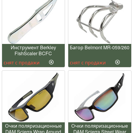
Инструмент Berkley
Багор Belmont MR-059/260
FishScaler BCFC
снят с продажи
снят с продажи
Очки поляризационные
Очки поляризационные
DAM Scierra Wrap Around
DAM Scierra Street Wear