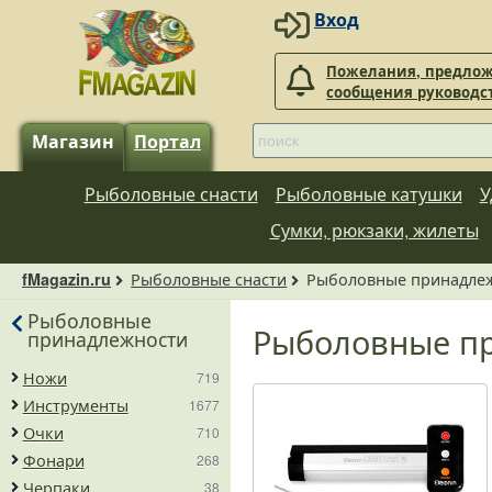
Вход
Пожелания, предлож
сообщения руководс
Магазин
Портал
Рыболовные снасти
Рыболовные катушки
У
Сумки, рюкзаки, жилеты
Рыболовные снасти
Рыболовные принадле
fMagazin.ru
Рыболовные
Рыболовные п
принадлежности
Ножи
719
Инструменты
1677
Очки
710
Фонари
268
Черпаки
38