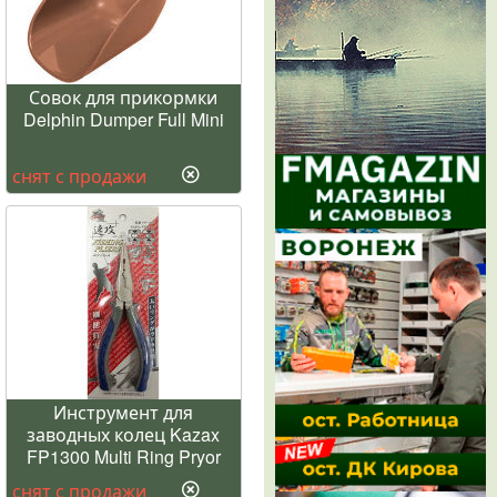
Совок для прикормки
Delphin Dumper Full Mini
снят с продажи
Инструмент для
заводных колец Kazax
FP1300 Multi Ring Pryor
снят с продажи