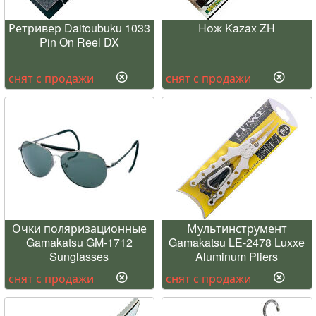
Ретривер Daitoubuku 1033
Нож Kazax ZH
Pin On Reel DX
снят с продажи
снят с продажи
Очки поляризационные
Мультинструмент
Gamakatsu GM-1712
Gamakatsu LE-2478 Luxxe
Sunglasses
Aluminum Pliers
снят с продажи
снят с продажи