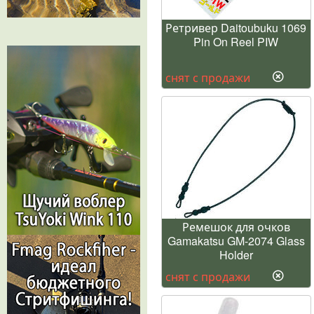
Ретривер Daitoubuku 1069
Pin On Reel PIW
снят с продажи
Ремешок для очков
Gamakatsu GM-2074 Glass
Holder
снят с продажи