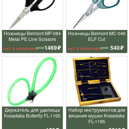
Ножницы Belmont MP-084
Ножницы Belmont MC-046
Metal PE Line Scissors
ELF Cut
1469
540
нет в наличии
нет в наличии
цена
цена
Держатель для удилища
Набор инструментов для
Kosadaka Butterfly FL-1165
вязания мушек Kosadaka
FL-1185