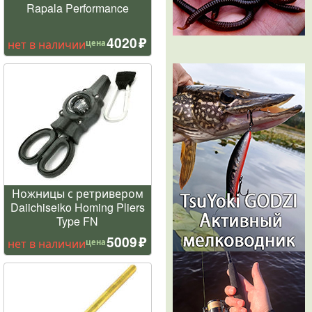
Rapala Performance
4020
нет в наличии
цена
Ножницы с ретривером
Daiichiseiko Homing Pliers
Type FN
5009
нет в наличии
цена