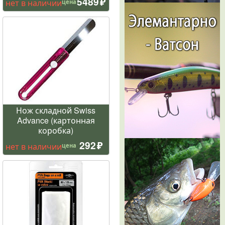
5489
нет в наличии
цена
Нож складной Swiss
Advance (картонная
коробка)
292
нет в наличии
цена