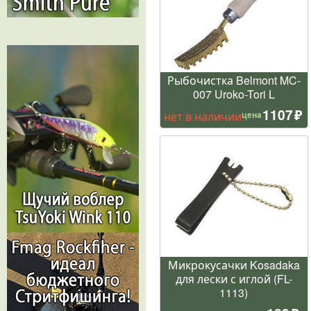
Рыбочистка Belmont MC-
007 Uroko-Tori L
1107
нет в наличии
цена
Микрокусачки Kosadaka
для лески с иглой (FL-
1113)