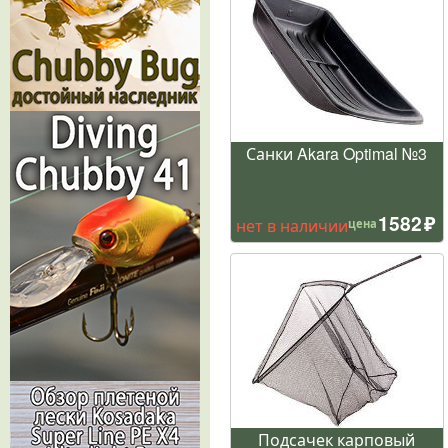
Санки Akara Optimal №3
1582
нет в наличии
цена
Подсачек карповый