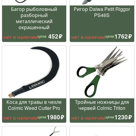
Багор рыболовный
Ригор Daiwa Petit Riggor
разборный
PS46S
металлический
окрашенный
452
1762
нет в наличии
нет в наличии
цена
цена
Коса для травы в чехле
Тройные ножницы для
Colmic Weed Cutter Pro
червей Colmic Triton
1980
1230
нет в наличии
нет в наличии
цена
цена