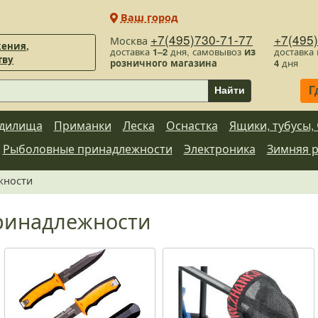
Ваш город
+7(495)730-71-77
+7(495
Москва
ения,
доставка
1–2
дня, самовывоз
из
доставка
тву
розничного магазина
4
дня
Г
Найти
дилища
Приманки
Леска
Оснастка
Ящики, тубусы,
Рыболовные принадлежности
Электроника
Зимняя 
жности
ринадлежности