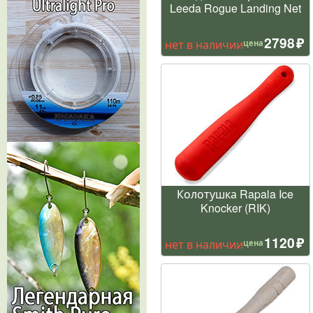
Leeda Rogue Landing Net
2798
нет в наличии
цена
Колотушка Rapala Ice
Knocker (RIK)
1120
нет в наличии
цена