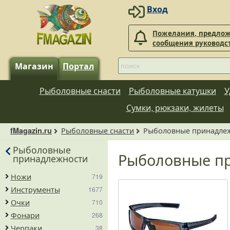
Вход
Пожелания, предлож
сообщения руководс
Магазин
Портал
Рыболовные снасти
Рыболовные катушки
У
Сумки, рюкзаки, жилеты
Рыболовные снасти
Рыболовные принадле
fMagazin.ru
Рыболовные
Рыболовные п
принадлежности
Ножи
719
Инструменты
1677
Очки
710
Фонари
268
Черпаки
38