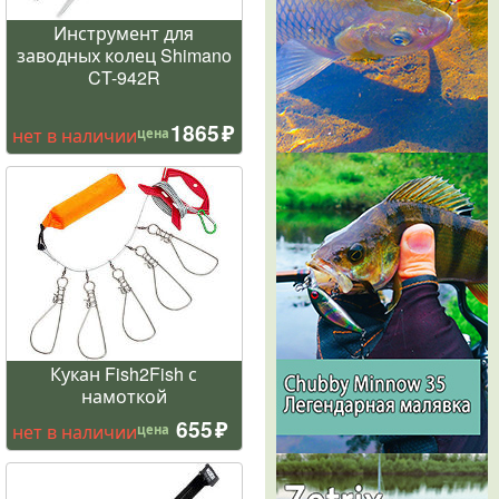
Инструмент для
заводных колец Shimano
CT-942R
1865
нет в наличии
цена
Кукан Fish2Fish с
намоткой
655
нет в наличии
цена