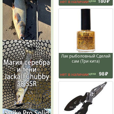
180
нет в наличии
цена
Лак рыболовный Сделай
сам (Три кита)
98
нет в наличии
цена