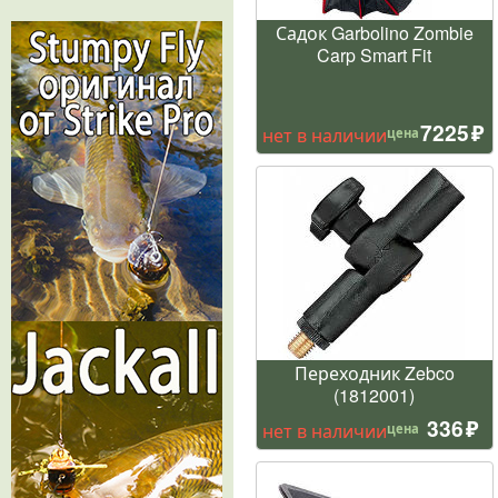
Садок Garbolino Zombie
Carp Smart Fit
7225
нет в наличии
цена
Переходник Zebco
(1812001)
336
нет в наличии
цена