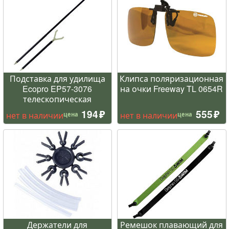
Подставка для удилища
Клипса поляризационная
Ecopro EP57-3076
на очки Freeway TL 0654R
телескопическая
194
555
нет в наличии
нет в наличии
цена
цена
Держатели для
Ремешок плавающий для