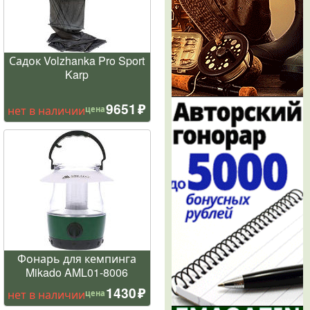
Садок Volzhanka Pro Sport
Karp
9651
нет в наличии
цена
Фонарь для кемпинга
Mikado AML01-8006
1430
нет в наличии
цена