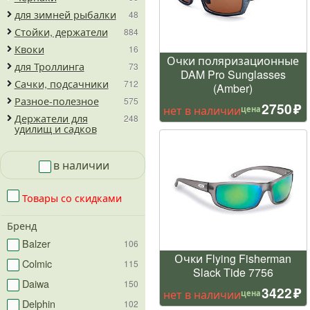
для зимней рыбалки
48
Стойки, держатели
884
Квоки
16
Очки поляризационные
для Троллинга
73
DAM Pro Sunglasses
Сачки, подсачники
712
(Amber)
Разное-полезное
575
2750
нет в наличии
цена
Держатели для
248
удилищ и садков
в наличии
Товары со скидками
Бренд
Balzer
106
Очки Flying Fisherman
Colmic
115
Slack Tide 7756
Daiwa
150
3422
нет в наличии
цена
Delphin
102