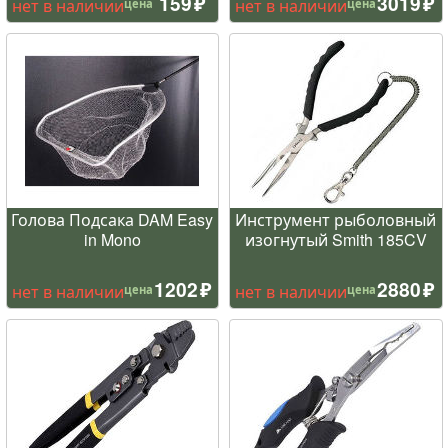
159
3019
нет в наличии
нет в наличии
цена
цена
Голова Подсака DAM Easy
Инструмент рыболовный
in Mono
изогнутый Smith 185CV
1202
2880
нет в наличии
нет в наличии
цена
цена