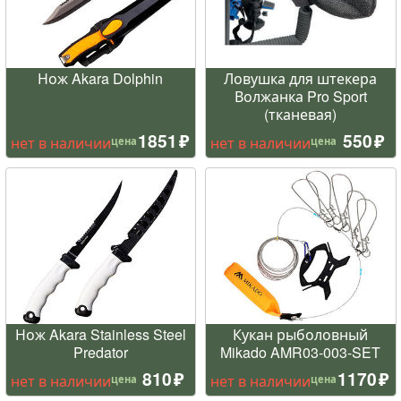
Нож Akara Dolphin
Ловушка для штекера
Волжанка Pro Sport
(тканевая)
1851
550
нет в наличии
нет в наличии
цена
цена
Нож Akara Stainless Steel
Кукан рыболовный
Predator
Mikado AMR03-003-SET
810
1170
нет в наличии
нет в наличии
цена
цена