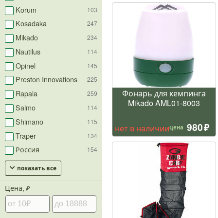
Korum
103
Kosadaka
247
Mikado
234
Nautilus
114
Opinel
145
Preston Innovations
225
Фонарь для кемпинга
Rapala
259
Mikado AML01-8003
Salmo
114
Shimano
115
980
нет в наличии
цена
Traper
134
Россия
154
показать все
Цена,
₽