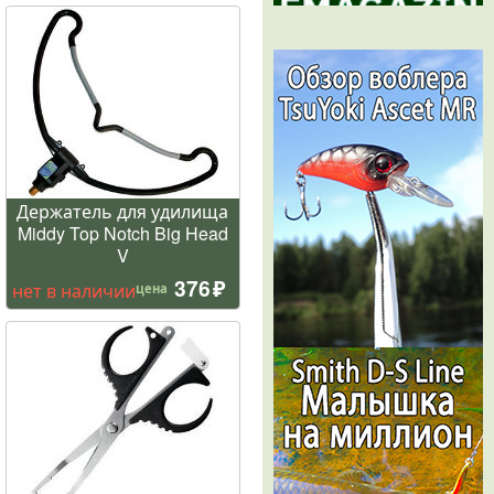
Держатель для удилища
Middy Top Notch Big Head
V
376
нет в наличии
цена