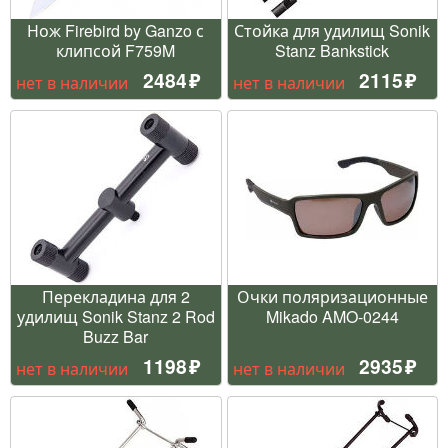
Нож Firebird by Ganzo с
Стойка для удилищ Sonik
клипсой F759M
Stanz Bankstick
2484
2115
нет в наличии
нет в наличии
Перекладина для 2
Очки поляризационные
удилищ Sonik Stanz 2 Rod
Mikado AMO-0244
Buzz Bar
1198
2935
нет в наличии
нет в наличии