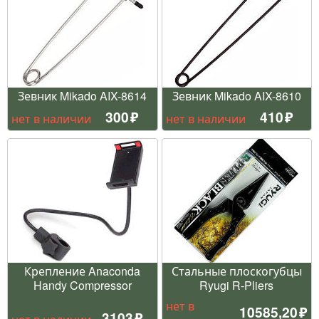
Зевник Mikado AIX-8614
Зевник Mikado AIX-8610
300
410
нет в наличии
нет в наличии
Крепление Anaconda
Стальные плоскогубцы
Handy Compressor
Ryugi R-Pliers
нет в
10585,20
3103