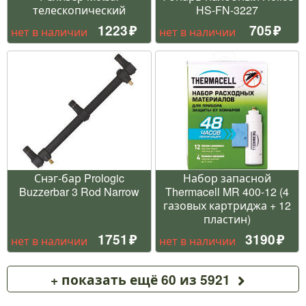
телескопический
HS-FN-3227
1223
705
нет в наличии
нет в наличии
Снэг-бар Prologic
Набор запасной
Buzzerbar 3 Rod Narrow
Thermacell MR 400-12 (4
газовых картриджа + 12
пластин)
1751
3190
нет в наличии
нет в наличии
+ показать ещё 60 из 5921