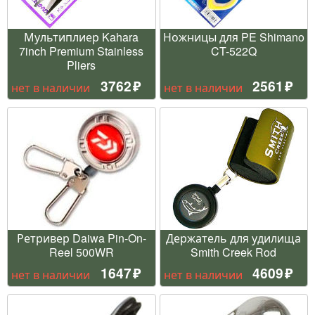
Мультиплиер Kahara
Ножницы для PE Shimano
7inch Premium Stainless
CT-522Q
Pliers
3762
2561
нет в наличии
нет в наличии
Ретривер Daiwa Pin-On-
Держатель для удилища
Reel 500WR
Smith Creek Rod
1647
4609
нет в наличии
нет в наличии