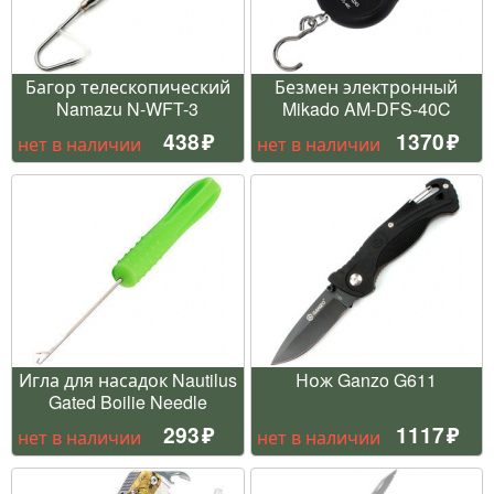
Багор телескопический
Безмен электронный
Namazu N-WFT-3
Mikado AM-DFS-40C
438
1370
нет в наличии
нет в наличии
Игла для насадок Nautilus
Нож Ganzo G611
Gated Boilie Needle
293
1117
нет в наличии
нет в наличии