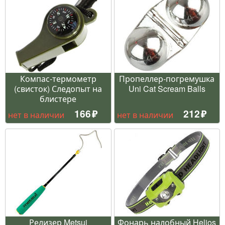
Компас-термометр
Пропеллер-погремушка
(свисток) Следопыт на
Uni Cat Scream Balls
блистере
166
212
нет в наличии
нет в наличии
Релизер Metsui
Фонарь налобный Helios