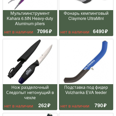
Мультиинструмент
Фонарь кемпинговый
Kahara 6.5IN Heavy-duty
Claymore UltraMini
Aluminum pliers
7096
6490
нет в наличии
нет в наличии
Нож разделочный
Подставка под фидер
Следопыт нетонущий в
Volzhanka EVA feeder
чехле
262
790
нет в наличии
нет в наличии