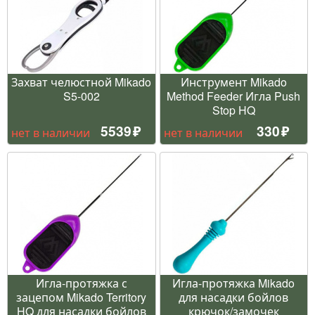
Захват челюстной Mikado
Инструмент Mikado
S5-002
Method Feeder Игла Push
Stop HQ
5539
330
нет в наличии
нет в наличии
Игла-протяжка с
Игла-протяжка Mikado
зацепом Mikado Territory
для насадки бойлов
HQ для насадки бойлов
крючок/замочек