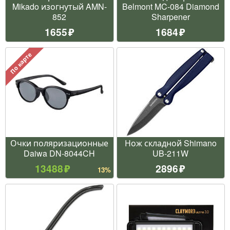
Mikado изогнутый AMN-
Belmont MC-084 Diamond
852
Sharpener
1655
1684
По карте
Очки поляризационные
Нож складной Shimano
Daiwa DN-8044CH
UB-211W
13488
2896
13%