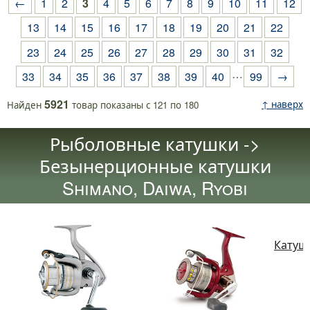
←
1
2
3
4
5
6
7
8
9
10
11
12
13
14
15
16
17
18
19
20
21
22
23
24
25
26
27
28
29
30
31
32
…
33
34
35
36
37
38
39
40
99
→
5921
↑ наверх
Найден
товар
показаны с
121
по
180
Рыболовные катушки ->
Безынерционные катушки
Shimano, Daiwa, Ryobi
Катушк