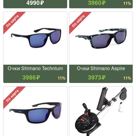
4990
3960
11%
По карте
По карте
Очки Shimano Technium
Очки Shimano Aspire
3986
3973
11%
11%
По карте