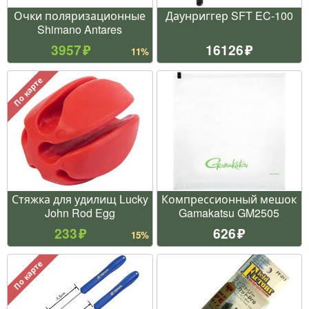
Очки поляризационные
Даунриггер SFT EC-100
Shimano Antares
3957
16126
11%
По карте
Стяжка для удилищ Lucky
Компрессионный мешок
John Rod Egg
Gamakatsu GM2505
233
626
15%
По карте