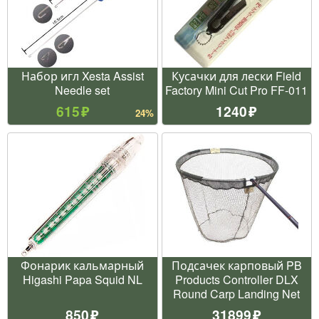
Набор игл Xesta Assist
Кусачки для лески Field
Needle set
Factory Mini Cut Pro FF-011
615
1240
24%
Фонарик кальмарный
Подсачек карповый PB
Higashi Papa Squid NL
Products Controller DLX
Round Carp Landing Net
850
31899