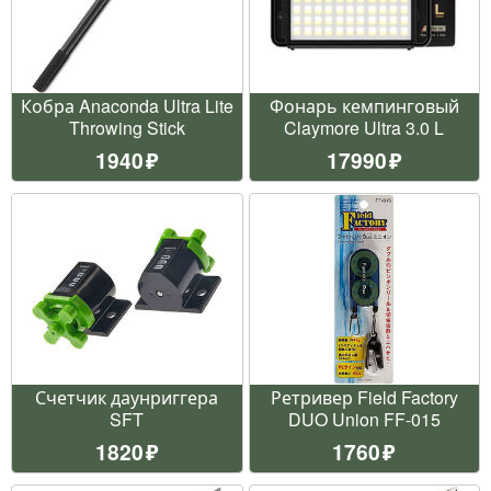
Кобра Anaconda Ultra Lite
Фонарь кемпинговый
Throwing Stick
Claymore Ultra 3.0 L
1940
17990
Счетчик даунриггера
Ретривер Field Factory
SFT
DUO Union FF-015
1820
1760