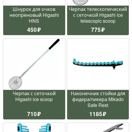
Шнурок для очков
Черпак телескопический
неопреновый Higashi
с сеточкой Higashi ice
HNS
telescopic scoop
450
775
Черпак с сеточкой
Наконечник стойки для
Higashi ice scoop
фидера/пикера Mikado
Safe Rest
710
1185